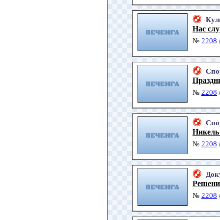
Кул
Нас сл
№
2208
Спо
Праздн
№
2208
Спо
Никель
№
2208
Док
Решен
№
2208