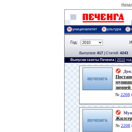
Нача
Год:
И
Выпусков:
417
|
Cтатей:
4243
Выпуски газеты Печенга
|
2010
го
Док
Постан
муници
зимней 
№
2208
Мун
Жилсер
№
2208