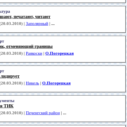
ьтура
ушают, печатают, читают
(20.03.2010)
|
Заполярный
|
...
рт
ик, отменяющий границы
(20.03.2010)
|
Раякоски
|
О.Погорецкая
рт
 лидирует
(20.03.2010)
|
Никель
|
О.Погорецкая
ументы
ия ТИК
(20.03.2010)
|
Печенгский район
|
...