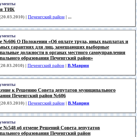
ументы
ия ТИК
(20.03.2010)
|
Печенгский район
|
...
ументы
е №606 О Положении «Об оплате труда, иных выплатах и
ьных гарантиях для лиц, замещающих выборные
пальные должности в органах местного самоуправления
пального образования Печенгский район»
(20.03.2010)
|
Печенгский район
|
В.Маврин
ументы
ение к Решению Совета депутатов муниципального
вания Печенгский район №606
(20.03.2010)
|
Печенгский район
|
В.Маврин
ументы
е №548 об отмене Решений Совета депутатов
пального образования Печенгский район