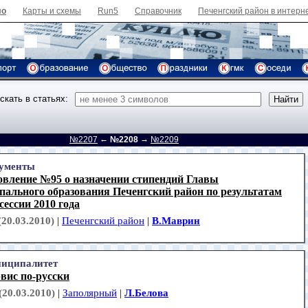
ло
Карты и схемы
Run5
Справочник
Печенгский район в интерн
скать в статьях:
←
→
д
№2207
№2208
№2209
ументы
овление №95 о назначении стипендий Главы
пального образования Печенгский район по результатам
сессии 2010 года
(20.03.2010)
|
Печенгский район
|
В.Маврин
иципалитет
вис по-русски
(20.03.2010)
|
Заполярный
|
Л.Белова