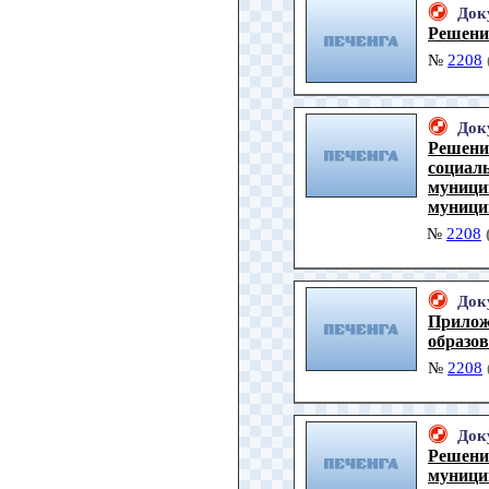
Док
Решен
№
2208
Док
Решени
социал
муници
муници
№
2208
Док
Прилож
образо
№
2208
Док
Решени
муници