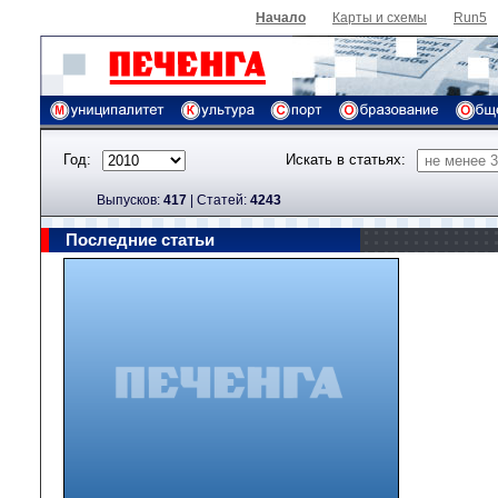
Начало
Карты и схемы
Run5
Год:
Искать в статьях:
Выпусков:
417
|
Cтатей:
4243
Последние статьи