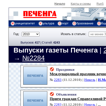
Начало
Карты и схемы
Run5
Год:
Искать в статьях:
Выпусков:
417
|
Cтатей:
4243
Выпуски газеты Печенга
|
→
№2284
Праздники
Международный праздник вечн
№
2283
(11.12.2010)
|
Никель
|
Н.М
Объявления
Прием граждан Справедливой Р
№
2283
(11.12.2010)
|
Никель
|
...