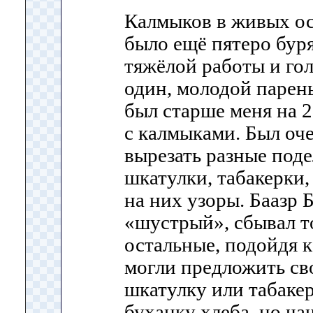
Калмыков в живых ос
было ещё пятеро буря
тяжёлой работы и гол
один, молодой парен
был старше меня на 2
с калмыками. Был оч
вырезать разные поде
шкатулки, табакерки,
на них узоры. Баазр 
«шустрый», сбывал т
остальные, подойдя к
могли предложить сво
шкатулку или табаке
буханку хлеба, но ча