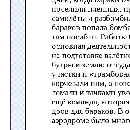
поселили пленных, п
самолёты и разбомбил
бараков попала бомба
там погибли. Работы 
основная деятельнос
на подготовке взлёт
бугры и землю оттуд
участки и «трамбовал
корчевали пни, а по
ломали и тачками ув
ещё команда, которая
дров для бараков. В 
аэродроме было мног