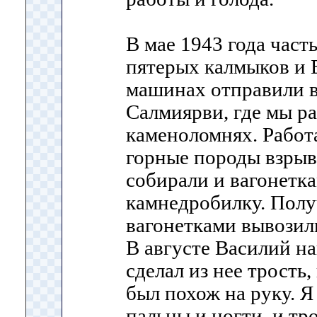
В мае 1943 года част
пятерых калмыков и 
машинах отправили в 
Салмиярви, где мы р
каменоломнях. Работа
горные породы взрыв
собирали и вагонетк
камнедробилку. Пол
вагонетками вывозил
В августе Василий н
сделал из нее трость
был похож на руку. Я
пальцы и ногти, и тр