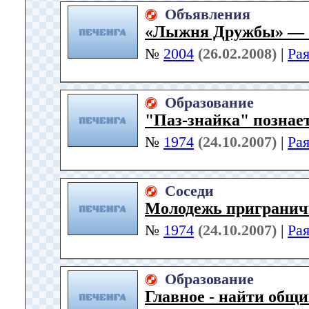
Объявления
«Лыжня Дружбы» — 
№
2004
(26.02.2008)
|
Ра
Образование
"Паз-знайка" познае
№
1974
(24.10.2007)
|
Ра
Соседи
Молодежь пригранич
№
1974
(24.10.2007)
|
Ра
Образование
Главное - найти общ