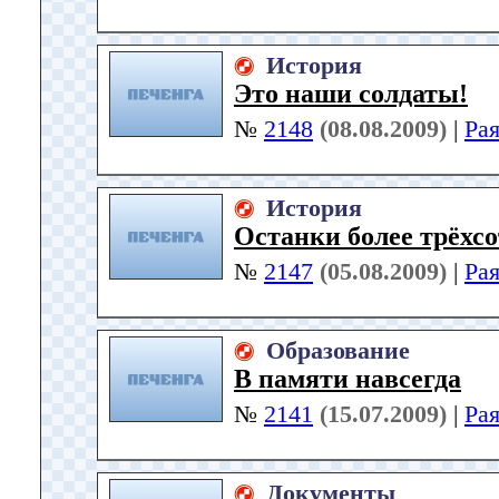
История
Это наши солдаты!
№
2148
(08.08.2009)
|
Ра
История
Останки более трёхс
№
2147
(05.08.2009)
|
Ра
Образование
В памяти навсегда
№
2141
(15.07.2009)
|
Ра
Документы