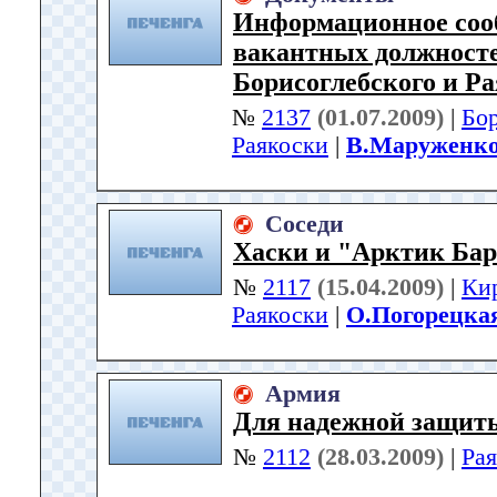
Информационное соо
вакантных должносте
Борисоглебского и Р
№
2137
(01.07.2009)
|
Бо
Раякоски
|
В.Маруженк
Соседи
Хаски и "Арктик Бар
№
2117
(15.04.2009)
|
Ки
Раякоски
|
О.Погорецка
Армия
Для надежной защит
№
2112
(28.03.2009)
|
Ра