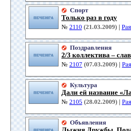
Спорт
Только раз в году
№
2110
(21.03.2009)
|
Ра
Поздравления
2/3 коллектива – сл
№
2107
(07.03.2009)
|
Ра
Культура
Дали ей название «Л
№
2105
(28.02.2009)
|
Ра
Объявления
Лыжня Дружбы. Пода