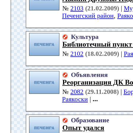
№
2103
(21.02.2009)
|
Му
Печенгский район
,
Раяк
Культура
Библиотечный пункт 
№
2102
(18.02.2009)
|
Ра
Объявления
Реорганизация ДК Во
№
2082
(29.11.2008)
|
Бо
Раякоски
|
...
Образование
Опыт удался