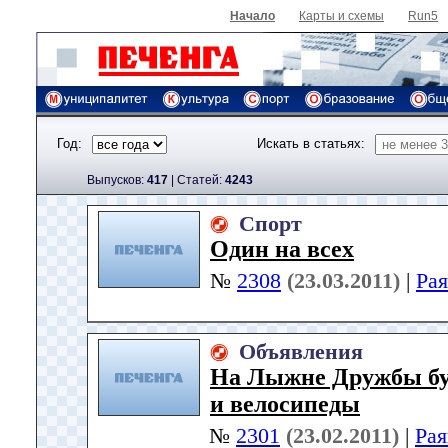
Начало
Карты и схемы
Run5
Год:
Искать в статьях:
Выпусков:
417
|
Cтатей:
4243
Спорт
Один на всех
№
2308
(23.03.2011)
|
Ра
Объявления
На Лыжне Дружбы бу
и велосипеды
№
2301
(23.02.2011)
|
Рая