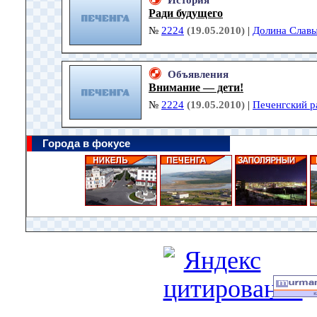
История
Ради будущего
№
2224
(19.05.2010)
|
Долина Слав
Объявления
Внимание — дети!
№
2224
(19.05.2010)
|
Печенгский р
Города в фокусе