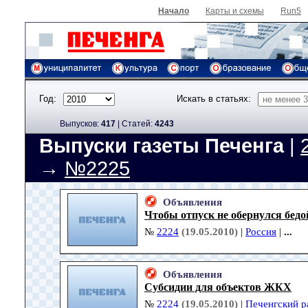
Начало
Карты и схемы
Run5
Год:
Искать в статьях:
Выпусков:
417
|
Cтатей:
4243
Выпуски газеты Печенга
|
→
№2225
Объявления
Чтобы отпуск не обернулся бедо
№
2224
(19.05.2010)
|
Россия
|
...
Объявления
Субсидии для объектов ЖКХ
№
2224
(19.05.2010)
|
Печенгский р