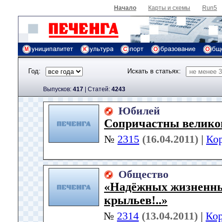
Начало
Карты и схемы
Run5
Год:
Искать в статьях:
Выпусков:
417
|
Cтатей:
4243
Юбилей
Сопричастны велико
№
2315
(16.04.2011)
|
Ко
Общество
«Надёжных жизненны
крыльев!..»
№
2314
(13.04.2011)
|
Ко