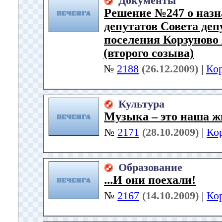
Документы
Решение №247 о назн
депутатов Совета деп
поселения Корзуново
(второго созыва)
№
2188
(26.12.2009)
|
Ко
Культура
Музыка – это наша ж
№
2171
(28.10.2009)
|
Ко
Образование
...И они поехали!
№
2167
(14.10.2009)
|
Ко