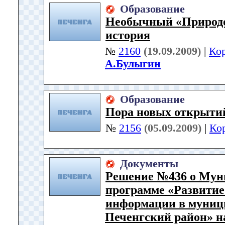
Образование
Необычный «Природо
история
№
2160
(19.09.2009)
|
Ко
А.Булыгин
Образование
Пора новых открыти
№
2156
(05.09.2009)
|
Ко
Документы
Решение №436 о Мун
программе «Развитие
информации в муниц
Печенгский район» на