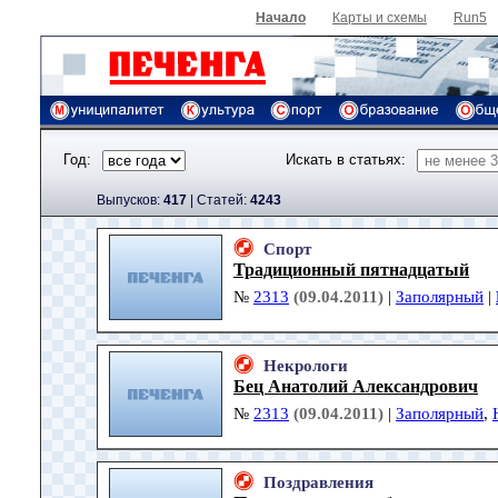
Начало
Карты и схемы
Run5
Год:
Искать в статьях:
Выпусков:
417
|
Cтатей:
4243
Спорт
Традиционный пятнадцатый
№
2313
(09.04.2011)
|
Заполярный
|
Некрологи
Бец Анатолий Александрович
№
2313
(09.04.2011)
|
Заполярный
,
Поздравления