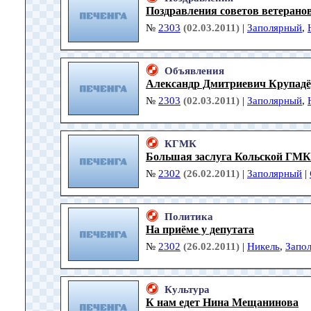
Поздравления советов ветерано
№
2303
(02.03.2011)
|
Заполярный
,
Объявления
Александр Дмитриевич Крупадё
№
2303
(02.03.2011)
|
Заполярный
,
КГМК
Большая заслуга Кольской ГМК
№
2302
(26.02.2011)
|
Заполярный
|
Политика
На приёме у депутата
№
2302
(26.02.2011)
|
Никель
,
Запо
Культура
К нам едет Нина Мещанинова