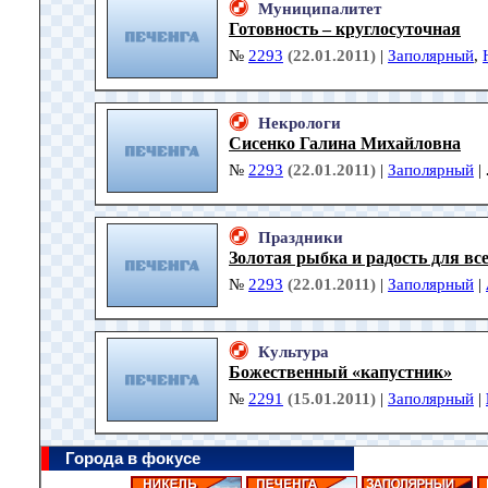
Муниципалитет
Готовность – круглосуточная
№
2293
(22.01.2011)
|
Заполярный
,
Некрологи
Сисенко Галина Михайловна
№
2293
(22.01.2011)
|
Заполярный
|
Праздники
Золотая рыбка и радость для вс
№
2293
(22.01.2011)
|
Заполярный
|
Культура
Божественный «капустник»
№
2291
(15.01.2011)
|
Заполярный
|
Города в фокусе