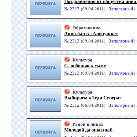
Поздравления от общества инва
№
2313
(09.04.2011)
|
Заполярный
|
Образование
Аква-бал в «Алёнушке»
№
2313
(09.04.2011)
|
Заполярный
|
Культура
С любовью к маме
№
2313
(09.04.2011)
|
Заполярный
|
Культура
Выбираем «Леди Севера»
№
2312
(06.04.2011)
|
Заполярный
|
Район в лицах
Молодой да опытный