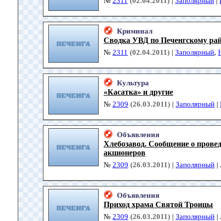
№
2311
(02.04.2011)
|
Заполярный
|
Криминал
Сводка УВД по Печенгскому ра
№
2311
(02.04.2011)
|
Заполярный
,
Культура
«Касатка» и другие
№
2309
(26.03.2011)
|
Заполярный
|
Объявления
Хлебозавод. Сообщение о прове
акционеров
№
2309
(26.03.2011)
|
Заполярный
|
Объявления
Приход храма Святой Троицы
№
2309
(26.03.2011)
|
Заполярный
|