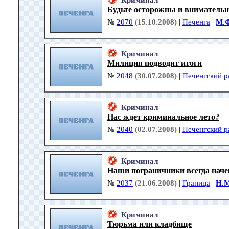
Криминал
Будьте осторожны и внимательн
№
2070
(15.10.2008)
|
Печенга
|
М.Ф
Криминал
Милиция подводит итоги
№
2048
(30.07.2008)
|
Печенгский р
Криминал
Нас ждет криминальное лето?
№
2040
(02.07.2008)
|
Печенгский р
Криминал
Наши пограничники всегда наче
№
2037
(21.06.2008)
|
Граница
|
Н.
Криминал
Тюрьма или кладбище