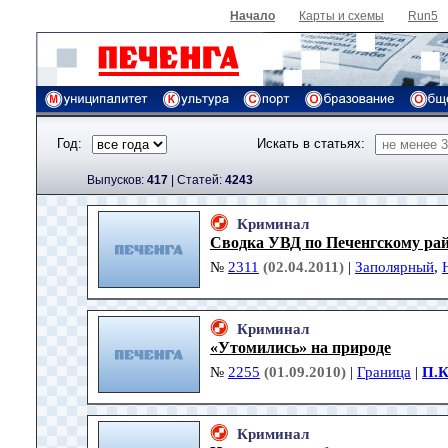
Начало
Карты и схемы
Run5
Год:
Искать в статьях:
Выпусков:
417
|
Cтатей:
4243
Криминал
Сводка УВД по Печенгскому ра
№
2311
(02.04.2011)
|
Заполярный
,
Криминал
«Утомились» на природе
№
2255
(01.09.2010)
|
Граница
|
П.К
Криминал