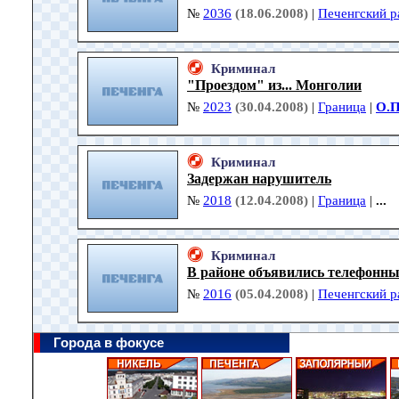
№
2036
(18.06.2008)
|
Печенгский р
Криминал
"Проездом" из... Монголии
№
2023
(30.04.2008)
|
Граница
|
О.П
Криминал
Задержан нарушитель
№
2018
(12.04.2008)
|
Граница
|
...
Криминал
В районе объявились телефонн
№
2016
(05.04.2008)
|
Печенгский р
Города в фокусе