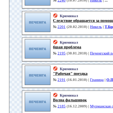
№
2240
(10.07.2010)
|
Никель
|
...
Криминал
Следствие обращается за помо
№
2201
(20.02.2010)
|
Никель
|
Т.Бр
Криминал
бщая проблема
№
2195
(30.01.2010)
|
Печенгский р
Криминал
"Рабочая" поездка
№
2191
(16.01.2010)
|
Граница
|
О.П
Криминал
Волна фальшивок
№
2185
(16.12.2009)
|
Мурманская о