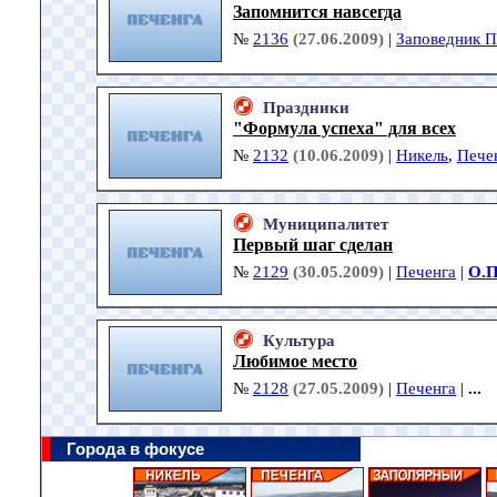
Запомнится навсегда
№
2136
(27.06.2009)
|
Заповедник П
Праздники
"Формула успеха" для всех
№
2132
(10.06.2009)
|
Никель
,
Пече
Муниципалитет
Первый шаг сделан
№
2129
(30.05.2009)
|
Печенга
|
О.П
Культура
Любимое место
№
2128
(27.05.2009)
|
Печенга
|
...
Города в фокусе