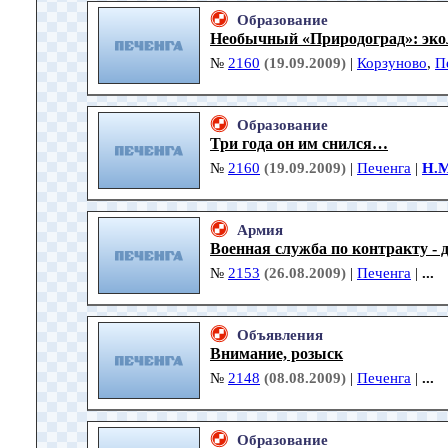
Образование
Необычный «Природоград»: эко
№
2160
(19.09.2009)
|
Корзуново
,
П
Образование
Три года он им снился…
№
2160
(19.09.2009)
|
Печенга
|
Н.
Армия
Военная служба по контракту -
№
2153
(26.08.2009)
|
Печенга
|
...
Объявления
Внимание, розыск
№
2148
(08.08.2009)
|
Печенга
|
...
Образование