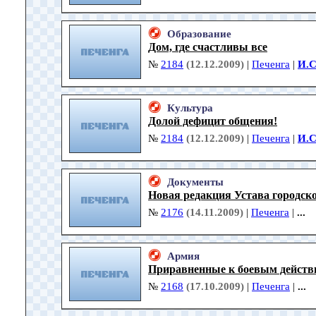
Образование
Дом, где счастливы все
№
2184
(12.12.2009)
|
Печенга
|
И.С
Культура
Долой дефицит общения!
№
2184
(12.12.2009)
|
Печенга
|
И.С
Документы
Новая редакция Устава городск
№
2176
(14.11.2009)
|
Печенга
|
...
Армия
Приравненные к боевым дейст
№
2168
(17.10.2009)
|
Печенга
|
...