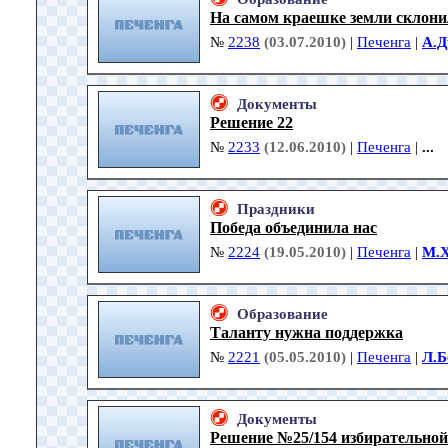
На самом краешке земли склони
№
2238
(03.07.2010)
|
Печенга
|
А.Д
Документы
Решение 22
№
2233
(12.06.2010)
|
Печенга
|
...
Праздники
Победа объединила нас
№
2224
(19.05.2010)
|
Печенга
|
М.
Образование
Таланту нужна поддержка
№
2221
(05.05.2010)
|
Печенга
|
Л.Б
Документы
Решение №25/154 избирательной