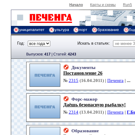
Начало
Карты и схемы
Run5
Год:
Искать в статьях:
Выпусков:
417
|
Cтатей:
4243
Документы
Постановление 26
№
2315
(16.04.2011)
|
Печенга
|
...
Форс-мажор
Даёшь безопасную рыбалку!
№
2314
(13.04.2011)
|
Печенга
|
Г.Б
Образование