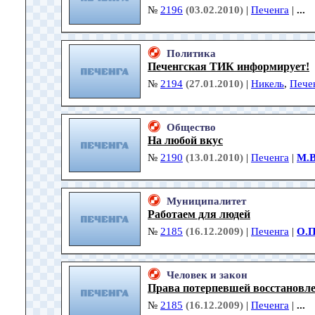
№
2196
(03.02.2010)
|
Печенга
|
...
Политика
Печенгская ТИК информирует!
№
2194
(27.01.2010)
|
Никель
,
Пече
Общество
На любой вкус
№
2190
(13.01.2010)
|
Печенга
|
М.
Муниципалитет
Работаем для людей
№
2185
(16.12.2009)
|
Печенга
|
О.П
Человек и закон
Права потерпевшей восстановл
№
2185
(16.12.2009)
|
Печенга
|
...