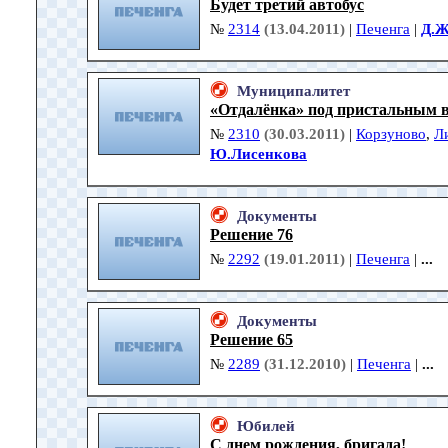
Будет третий автобус
№
2314
(13.04.2011)
|
Печенга
|
Д.Ж
Муниципалитет
«Отдалёнка» под пристальным 
№
2310
(30.03.2011)
|
Корзуново
,
Л
Ю.Лисенкова
Документы
Решение 76
№
2292
(19.01.2011)
|
Печенга
|
...
Документы
Решение 65
№
2289
(31.12.2010)
|
Печенга
|
...
Юбилей
С днем рождения, бригада!