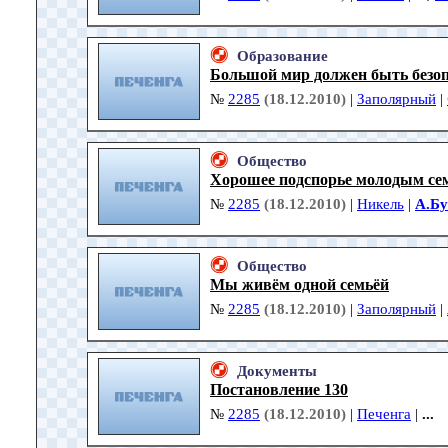
Образование
Большой мир должен быть безо
№
2285
(18.12.2010)
|
Заполярный
|
Общество
Хорошее подспорье молодым се
№
2285
(18.12.2010)
|
Никель
|
А.Б
Общество
Мы живём одной семьёй
№
2285
(18.12.2010)
|
Заполярный
|
Документы
Постановление 130
№
2285
(18.12.2010)
|
Печенга
|
...