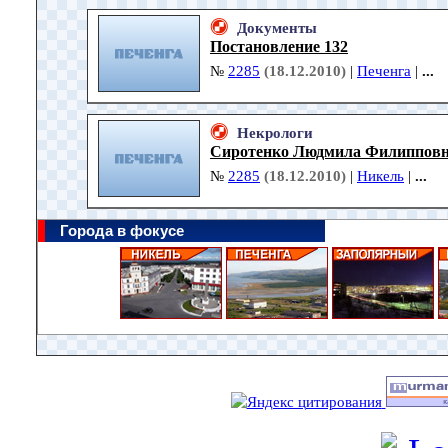
Документы
Постановление 132
№
2285
(18.12.2010)
|
Печенга
|
...
Некрологи
Сиротенко Людмила Филиппов
№
2285
(18.12.2010)
|
Никель
|
...
Города в фокусе