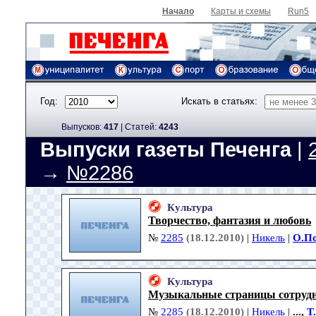
Начало
Карты и схемы
Run5
Год:
Искать в статьях:
Выпусков:
417
|
Cтатей:
4243
Выпуски газеты Печенга
|
→
№2286
Культура
Творчество, фантазия и любовь
№
2285
(18.12.2010)
|
Никель
|
О.П
Культура
Музыкальные страницы сотруд
№
2285
(18.12.2010)
|
Никель
|
...,
Т