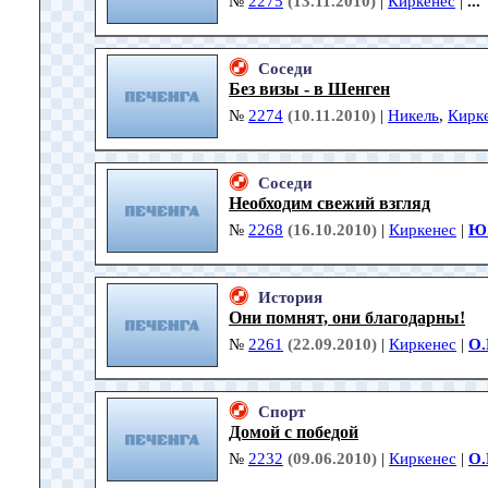
№
2275
(13.11.2010)
|
Киркенес
|
...
Соседи
Без визы - в Шенген
№
2274
(10.11.2010)
|
Никель
,
Кирк
Соседи
Необходим свежий взгляд
№
2268
(16.10.2010)
|
Киркенес
|
Ю.
История
Они помнят, они благодарны!
№
2261
(22.09.2010)
|
Киркенес
|
О.
Спорт
Домой с победой
№
2232
(09.06.2010)
|
Киркенес
|
О.