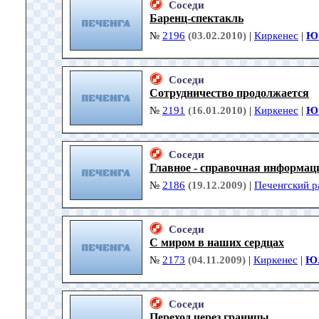
Соседи
Баренц-спектакль
№
2196
(03.02.2010)
|
Киркенес
|
Ю.
Соседи
Сотрудничество продолжается
№
2191
(16.01.2010)
|
Киркенес
|
Ю.
Соседи
Главное - справочная информац
№
2186
(19.12.2009)
|
Печенгский р
Соседи
С миром в наших сердцах
№
2173
(04.11.2009)
|
Киркенес
|
Ю.
Соседи
Переход через границы