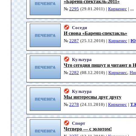
«Баренц-спектакль-2011»
№
2295
(29.01.2011)
|
Киркенес
|
...
Соседи
И снова «Баренц-спектакль»
№
2287
(25.12.2010)
|
Киркенес
|
Ю.
Культура
Что сегодня пишут и читают в 
№
2282
(08.12.2010)
|
Киркенес
,
Ни
Культура
Мы интересны друг другу
№
2278
(24.11.2010)
|
Киркенес
|
Т.
Спорт
Четверо — с золотом!