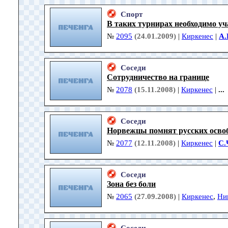
Спорт
В таких турнирах необходимо уч
№
2095
(24.01.2009)
|
Киркенес
|
А.
Соседи
Сотрудничество на границе
№
2078
(15.11.2008)
|
Киркенес
|
...
Соседи
Норвежцы помнят русских осво
№
2077
(12.11.2008)
|
Киркенес
|
С.
Соседи
Зона без боли
№
2065
(27.09.2008)
|
Киркенес
,
Ни