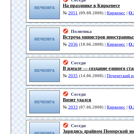
Соседи
На празднике в Киркенесе
№
2051
(09.08.2008)
|
Киркенес
|
О.
Политика
Встреча министров иностранных
№
2036
(18.06.2008)
|
Киркенес
|
О.
Соседи
В идеале — создание единого ст
№
2035
(14.06.2008)
|
Печенгский р
Соседи
Визит удался
№
2033
(07.06.2008)
|
Киркенес
|
О.
Соседи
Зарядись драйвом Поморской зо