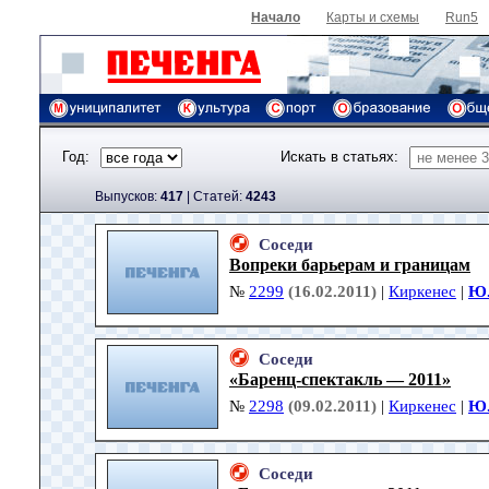
Начало
Карты и схемы
Run5
Год:
Искать в статьях:
Выпусков:
417
|
Cтатей:
4243
Соседи
Вопреки барьерам и границам
№
2299
(16.02.2011)
|
Киркенес
|
Ю.
Соседи
«Баренц-спектакль — 2011»
№
2298
(09.02.2011)
|
Киркенес
|
Ю.
Соседи