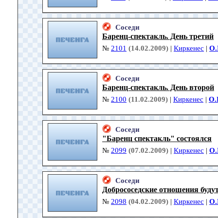
Соседи
Баренц-спектакль. День третий
№
2101
(14.02.2009)
|
Киркенес
|
О.
Соседи
Баренц-спектакль. День второй
№
2100
(11.02.2009)
|
Киркенес
|
О.
Соседи
"Баренц спектакль" состоялся
№
2099
(07.02.2009)
|
Киркенес
|
О.
Соседи
Добрососедские отношения будут
№
2098
(04.02.2009)
|
Киркенес
|
О.