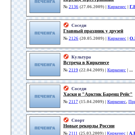
№
2136
(27.06.2009)
|
Киркенес
|
Г.
Соседи
Главный праздник у друзей
№
2126
(20.05.2009)
|
Киркенес
|
О.
Культура
Встреча в Киркенесе
№
2119
(22.04.2009)
|
Киркенес
|
...
Соседи
Хаски и "Арктик Баренц Рейс"
№
2117
(15.04.2009)
|
Киркенес
,
Пр
Спорт
Новые рекорды России
№
2111
(25.03.2009)
|
Киркенес
|
А.