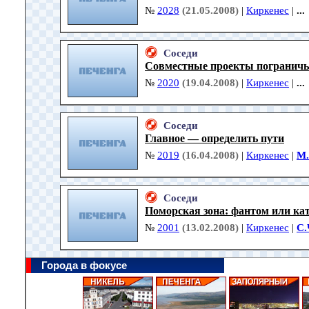
№
2028
(21.05.2008)
|
Киркенес
|
...
Соседи
Совместные проекты пограничья
№
2020
(19.04.2008)
|
Киркенес
|
...
Соседи
Главное — определить пути
№
2019
(16.04.2008)
|
Киркенес
|
М.
Соседи
Поморская зона: фантом или ка
№
2001
(13.02.2008)
|
Киркенес
|
С.
Города в фокусе