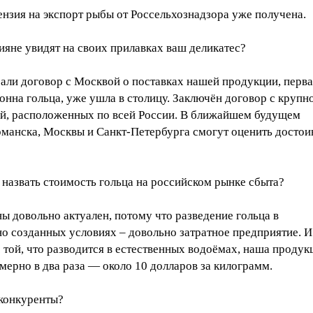
ензия на экспорт рыбы от Россельхознадзора уже получена.
ияне увидят на своих прилавках ваш деликатес?
али договор с Москвой о поставках нашей продукции, перва
тонна гольца, уже ушла в столицу. Заключён договор с крупн
ей, расположенных по всей России. В ближайшем будущем
манска, Москвы и Санкт-Петербурга смогут оценить достои
назвать стоимость гольца на российском рынке сбыта?
ы довольно актуален, потому что разведение гольца в
о созданных условиях – довольно затратное предприятие. И
 той, что разводится в естественных водоёмах, наша продук
ерно в два раза — около 10 долларов за килограмм.
 конкуренты?