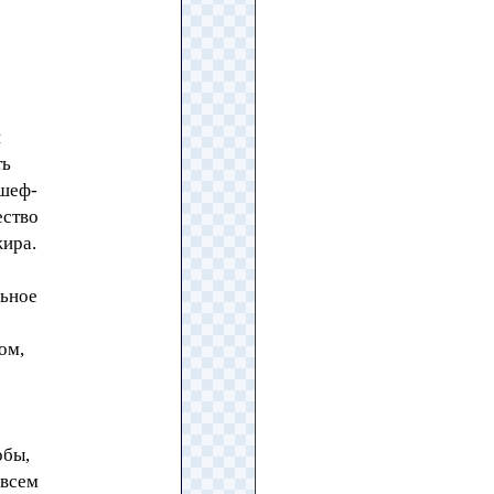
й
ть
 шеф-
ество
жира.
льное
ом,
обы,
 всем