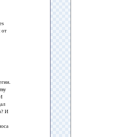
es
 от
егии.
тву
И
щал
в? И
носа