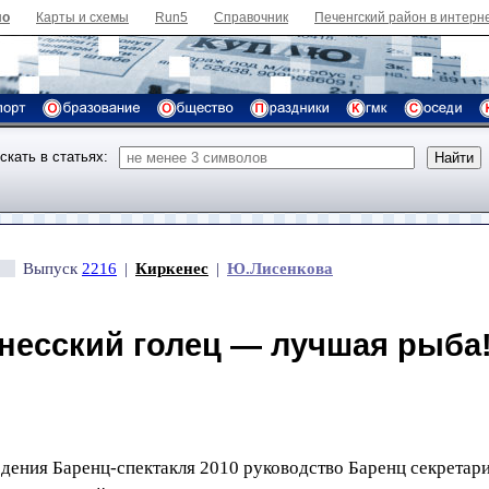
ло
Карты и схемы
Run5
Справочник
Печенгский район в интерн
скать в статьях:
Выпуск
2216
|
Киркенес
|
Ю.Лисенкова
несский голец — лучшая рыба
едения Баренц-спектакля 2010 руководство Баренц секретар