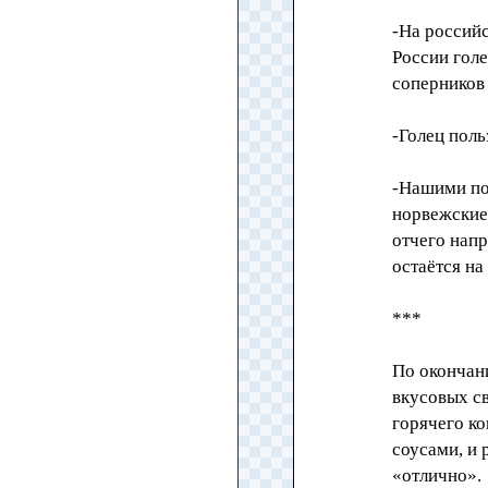
-На российс
России голе
соперников 
-Голец пол
-Нашими по
норвежские 
отчего нап
остаётся на
***
По окончан
вкусовых с
горячего к
соусами, и 
«отлично».