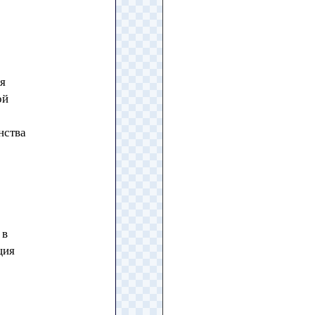
я
ой
нства
 в
ция