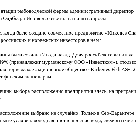
ентации рыбоводческой фермы административный директор
я Оддбьёрн Йериярви ответил на наши вопросы.
, когда было создано совместное предприятие «Kirkenes Cha
 российских и норвежских инвесторов в нём?
ния была создана 2 года назад. Доля российского капитала
 49% (принадлежит мурманскому ООО «Инвестком»), стольк
ало норвежское акционерное общество «Kirkenes Fish AS», 
т финским акционерам.
ичины выбора расположения предприятия здесь, на пригран
?
асположение выбрано не случайно. Только в Сёр-Варангере 
имые условия: холодная чистая пресная вода, свежий и чис