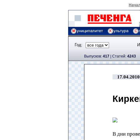
Нача
Год:
И
Выпусков:
417
|
Cтатей:
4243
17.04.2010
Кирке
В дни пров