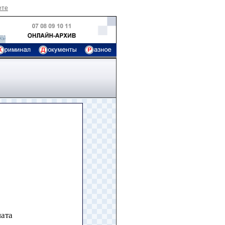
ете
!
иата