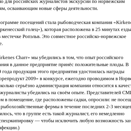
ло для российских журналистов экскурсии по норвежским
ям, осваивающим новые сферы деятельности.
рограмме посещений стала рыбоводческая компания «Kirken
ркенесский голец»), которая расположена в 25 минутах езды
 местечке Ропэльв. Это совместное российско-норвежское
е.
rkenes Charr» мы убедились в том, что опыт российского
ания в данное предприятие принёс положительные плоды. В
9 года продукция этого предприятия удостоилась награды
репродукт 2009» в конкурсе, ежегодно проводимом в Норв
сколько серьёзно администрация компании относится к качес
 журналисты убедились на своём опыте. Представителей СМ
ом в помещение, где расположены садки, опросили: не посе
о рыбохозяйственные фермы в течение последних 2-3 месяце
илось, что в группе есть такой журналист, его немедленно
 спецэкипировку — чтобы исключить любую возможность за
нфекции.)