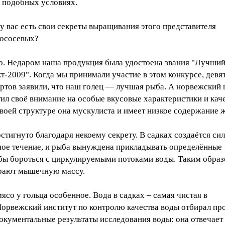
в подобных условиях.
у вас есть свои секреты выращивания этого представителя
лососевых?
но. Недаром наша продукция была удостоена звания "Лучши
-2009". Когда мы принимали участие в этом конкурсе, девя
ертов заявили, что наш голец — лучшая рыба. А норвежский
ил своё внимание на особые вкусовые характеристики и кач
воей структуре она мускулиста и имеет низкое содержание 
стигнуто благодаря некоему секрету. В садках создаётся си
ное течение, и рыба вынуждена прикладывать определённые
обы бороться с циркулируемыми потоками воды. Таким образ
рают мышечную массу.
ясо у гольца особенное. Вода в садках – самая чистая в
Норвежский институт по контролю качества воды отбирал пр
документальные результаты исследования воды: она отвечает