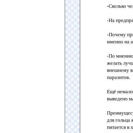
-Сколько че
-На предпри
-Почему пр
именно на а
-По мнению
желать лучш
внешнему вл
паразитов.
Ещё немало
выведено ма
Преимущест
для гольца 
питается в 