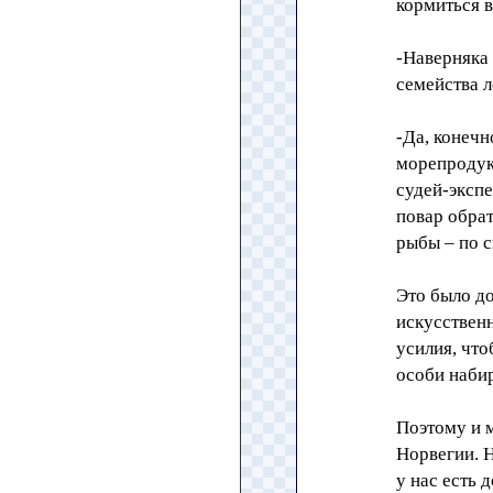
кормиться 
-Наверняка 
семейства 
-Да, конеч
морепродукт
судей-эксп
повар обрат
рыбы – по с
Это было до
искусствен
усилия, чт
особи наби
Поэтому и м
Норвегии. 
у нас есть 