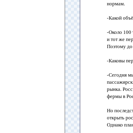
нормам.
-Какой объ
-Около 100 
и тот же пе
Поэтому до 
-Каковы пе
-Сегодня мы
пассажирск
рынка. Рос
фермы в Ро
Но последст
открыть рос
Однако пла