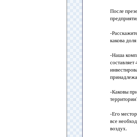
После през
предприяти
-Расскажите
какова доля
-Наша компа
составляет
инвестиров
принадлежа
-Каковы пр
территории
-Его местор
все необход
воздух.