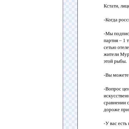
Кстати, лиц
-Когда росс
-Мы подпис
партия – 1 
сетью отел
жители Мур
этой рыбы.
-Вы можете 
-Вопрос цен
искусственн
сравнении с
дороже прим
-У вас есть