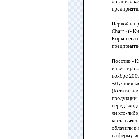
организова
предприяти
Первой в п
Charr» («Ки
Киркенеса в
предприяти
Посетив «Ki
инвестиров
ноябре 200
«Лучший мо
(Кстати, на
продукции,
перед вход
ли кто-либ
когда выясн
облачили в
на ферму и