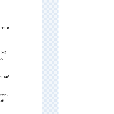
rr» и
о же
2%
ичной
есть
тый