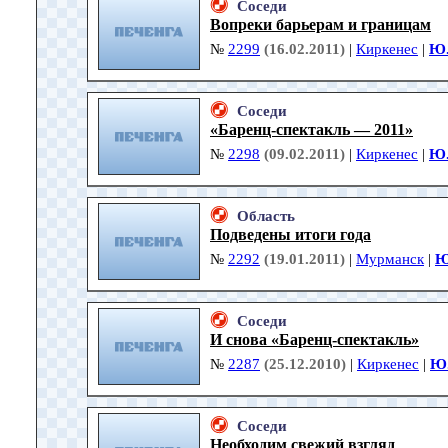
Соседи
Вопреки барьерам и границам
№
2299
(16.02.2011)
|
Киркенес
|
Ю.
Соседи
«Баренц-спектакль — 2011»
№
2298
(09.02.2011)
|
Киркенес
|
Ю.
Область
Подведены итоги года
№
2292
(19.01.2011)
|
Мурманск
|
Ю
Соседи
И снова «Баренц-спектакль»
№
2287
(25.12.2010)
|
Киркенес
|
Ю.
Соседи
Необходим свежий взгляд