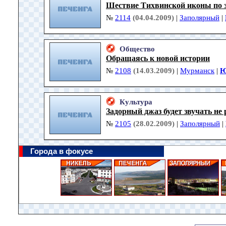
Шествие Тихвинской иконы по 
№
2114
(04.04.2009)
|
Заполярный
|
Общество
Обращаясь к новой истории
№
2108
(14.03.2009)
|
Мурманск
|
Ю
Культура
Задорный джаз будет звучать не 
№
2105
(28.02.2009)
|
Заполярный
|
Города в фокусе