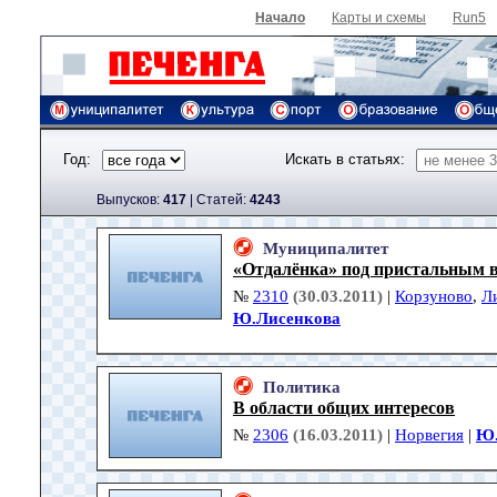
Начало
Карты и схемы
Run5
Год:
Искать в статьях:
Выпусков:
417
|
Cтатей:
4243
Муниципалитет
«Отдалёнка» под пристальным 
№
2310
(30.03.2011)
|
Корзуново
,
Л
Ю.Лисенкова
Политика
В области общих интересов
№
2306
(16.03.2011)
|
Норвегия
|
Ю.