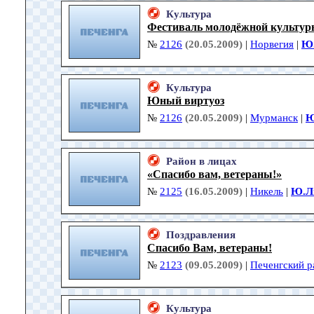
Культура
Фестиваль молодёжной культу
№
2126
(20.05.2009)
|
Норвегия
|
Ю.
Культура
Юный виртуоз
№
2126
(20.05.2009)
|
Мурманск
|
Ю
Район в лицах
«Спасибо вам, ветераны!»
№
2125
(16.05.2009)
|
Никель
|
Ю.Л
Поздравления
Спасибо Вам, ветераны!
№
2123
(09.05.2009)
|
Печенгский р
Культура