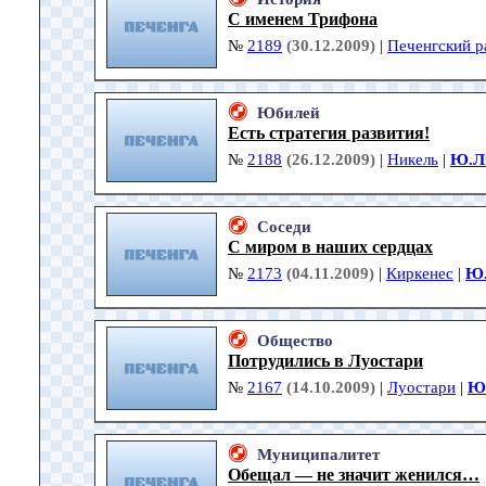
С именем Трифона
№
2189
(30.12.2009)
|
Печенгский р
Юбилей
Есть стратегия развития!
№
2188
(26.12.2009)
|
Никель
|
Ю.Л
Соседи
С миром в наших сердцах
№
2173
(04.11.2009)
|
Киркенес
|
Ю.
Общество
Потрудились в Луостари
№
2167
(14.10.2009)
|
Луостари
|
Ю
Муниципалитет
Обещал — не значит женился…