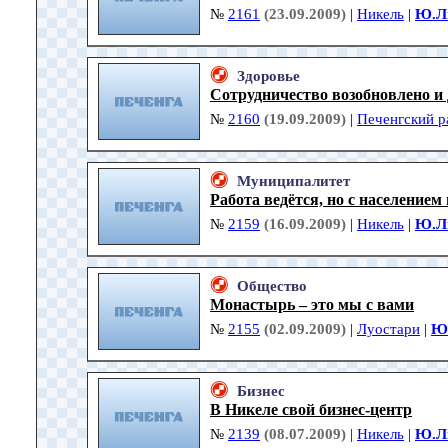
№
2161
(23.09.2009)
|
Никель
|
Ю.Л
Здоровье
Сотрудничество возобновлено и
№
2160
(19.09.2009)
|
Печенгский р
Муниципалитет
Работа ведётся, но с населением 
№
2159
(16.09.2009)
|
Никель
|
Ю.Л
Общество
Монастырь – это мы с вами
№
2155
(02.09.2009)
|
Луостари
|
Ю
Бизнес
В Никеле свой бизнес-центр
№
2139
(08.07.2009)
|
Никель
|
Ю.Л