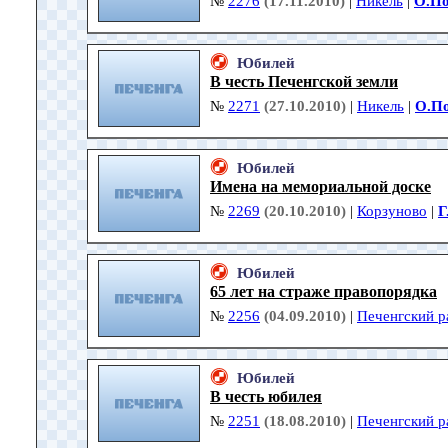
№
2276
(17.11.2010)
|
Никель
|
О.По
Юбилей
В честь Печенгской земли
№
2271
(27.10.2010)
|
Никель
|
О.П
Юбилей
Имена на мемориальной доске
№
2269
(20.10.2010)
|
Корзуново
|
Г
Юбилей
65 лет на страже правопорядка
№
2256
(04.09.2010)
|
Печенгский р
Юбилей
В честь юбилея
№
2251
(18.08.2010)
|
Печенгский р