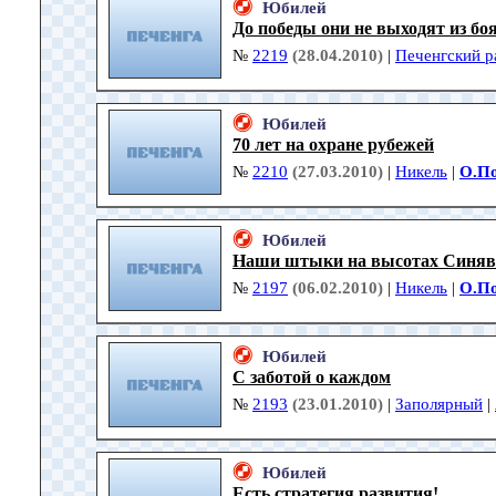
Юбилей
До победы они не выходят из бо
№
2219
(28.04.2010)
|
Печенгский р
Юбилей
70 лет на охране рубежей
№
2210
(27.03.2010)
|
Никель
|
О.П
Юбилей
Наши штыки на высотах Синяви
№
2197
(06.02.2010)
|
Никель
|
О.П
Юбилей
С заботой о каждом
№
2193
(23.01.2010)
|
Заполярный
|
Юбилей
Есть стратегия развития!