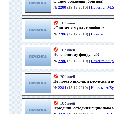
С днем рождения, бригада!
№
2288
(29.12.2010)
|
Печенга
|
М.
Юбилей
«Святая к музыке любовь»
№
2286
(22.12.2010)
|
Никель
|
...
Юбилей
Пенсионному фонду - 20!
№
2286
(22.12.2010)
|
Печенгский р
Юбилей
Не просто школа, а ресурсный ц
№
2284
(15.12.2010)
|
Никель
|
А.Б
Юбилей
Праздник, объединяющий покол