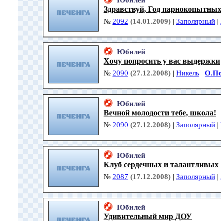
Юбилей
Здравствуй, Год парнокопытных
№
2092
(14.01.2009)
|
Заполярный
|
Юбилей
Хочу попросить у вас выдержки
№
2090
(27.12.2008)
|
Никель
|
О.П
Юбилей
Вечной молодости тебе, школа!
№
2090
(27.12.2008)
|
Заполярный
|
Юбилей
Клуб сердечных и талантливых
№
2087
(17.12.2008)
|
Заполярный
|
Юбилей
Удивительный мир ДОУ