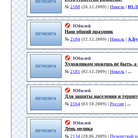
№
2188
(26.12.2009)
|
Никель
|
Ю.Л
Юбилей
Наш общий праздник
№
2184
(12.12.2009)
|
Никель
|
А.Б
Юбилей
Художником можешь не быть, а
№
2181
(02.12.2009)
|
Никель
|
...
Юбилей
Для защиты населения и терри
№
2164
(03.10.2009)
|
Россия
|
...
Юбилей
День медика
№
2134
(20.06.2009)
|
Печенгский р