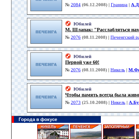
№
2084
(06.12.2008)
|
Граница
|
А.Д
Юбилей
М. Шлапак: "Расслабляться нам
№
2076
(08.11.2008)
|
Печенгский р
Юбилей
Первой уже 60!
№
2076
(08.11.2008)
|
Никель
|
М.Ф
Юбилей
Чтобы память всегда была жив
№
2073
(25.10.2008)
|
Никель
|
А.Б
Города в фокусе