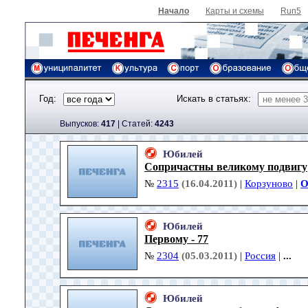
Начало
Карты и схемы
Run5
Год:
Искать в статьях:
Выпусков:
417
|
Cтатей:
4243
Юбилей
Сопричастны великому подвигу
№
2315
(16.04.2011)
|
Корзуново
|
О
Юбилей
Первому - 77
№
2304
(05.03.2011)
|
Россия
|
...
Юбилей