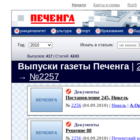
Начало
Карты и схемы
Run5
Год:
Искать в статьях:
Выпусков:
417
|
Cтатей:
4243
Выпуски газеты Печенга
|
→
№2257
Документы
Постановление 245, Никель
№
2256
(04.09.2010)
|
Никель
|
А.Ор
Документы
Решение 88
№
2256
(04.09.2010)
|
Печенгский р