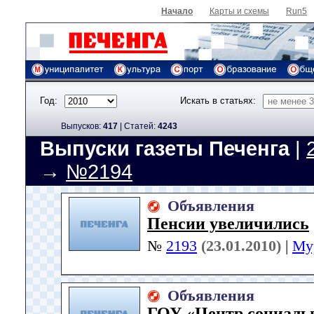
Начало
Карты и схемы
Run5
Год:
Искать в статьях:
Выпусков:
417
|
Cтатей:
4243
Выпуски газеты Печенга
|
→
№2194
Объявления
Пенсии увеличились
№
2193
(23.01.2010)
|
Му
Объявления
ГОУ «Центр социаль