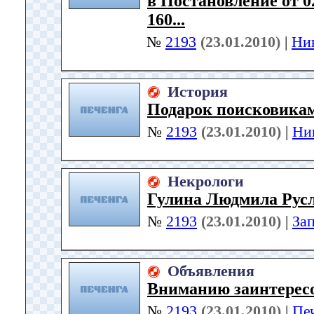
в Постановление от 0
160...
№
2193
(23.01.2010)
|
Ни
История
Подарок поисковика
№
2193
(23.01.2010)
|
Ни
Некрологи
Гулина Людмила Рус
№
2193
(23.01.2010)
|
За
Объявления
Вниманию заинтерес
№
2193
(23.01.2010)
|
Пе