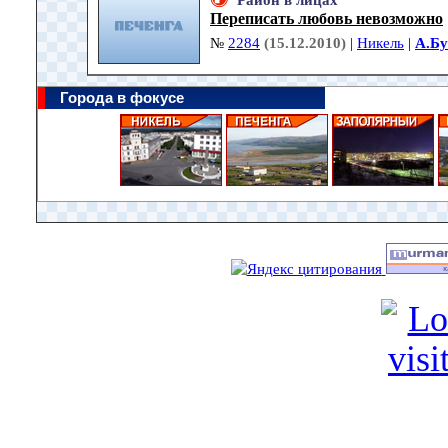
Район в лицах
Переписать любовь невозможно
№
2284
(15.12.2010)
|
Никель
|
А.Б
Города в фокусе