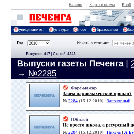
Начало
Карты и схемы
Run5
Год:
Искать в статьях:
Выпусков:
417
|
Cтатей:
4243
Выпуски газеты Печенга
|
→
№2285
Форс-мажор
Зачем парикмахерской пропан?
№
2284
(15.12.2010)
|
Заполярный
|
Юбилей
Не просто школа, а ресурсный ц
№
2284
(15.12.2010)
|
Никель
|
А.Б