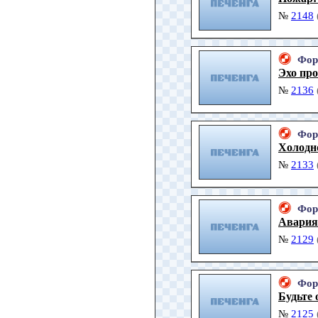
№
2148
Фор
Эхо пр
№
2136
Фор
Холодно
№
2133
Фор
Авария
№
2129
Фор
Будьте 
№
2125