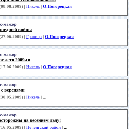
(08.08.2009)
|
Никель
|
О.Погорецкая
с-мажор
ошедшей войны
(27.06.2009)
|
Граница
|
О.Погорецкая
с-мажор
е лето 2009-го
(17.06.2009)
|
Никель
|
О.Погорецкая
с-мажор
 с версиями
(30.05.2009)
|
Никель
|
...
с-мажор
осторожны на весеннем льду!
(16.05.2009)
|
Печенгский район
|
...