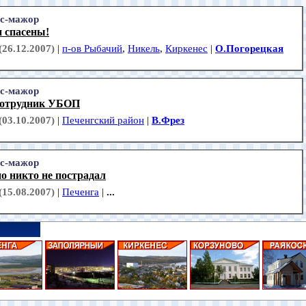
с-мажор
 спасены!
(26.12.2007)
|
п-ов Рыбачий
,
Никель
,
Киркенес
|
О.Погорецкая
с-мажор
сотрудник УБОП
(03.10.2007)
|
Печенгский район
|
В.Фрез
с-мажор
о никто не пострадал
(15.08.2007)
|
Печенга
|
...