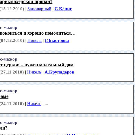
парикмахерской пропан?
(15.12.2010)
|
Заполярный
|
С.Кёниг
с-мажор
спокоиться и хорошо помолиться…
(04.12.2010)
|
Никель
|
Г.Быстрова
с-мажор
ет церкви – нужен молельный дом
(27.11.2010)
|
Никель
|
А.Крупадеров
с-мажор
раме
(24.11.2010)
|
Никель
|
...
с-мажор
ли?