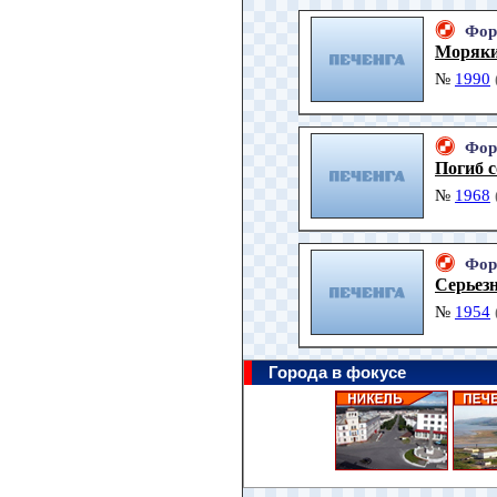
Фор
Моряки
№
1990
Фор
Погиб 
№
1968
Фор
Серьезн
№
1954
Города в фокусе