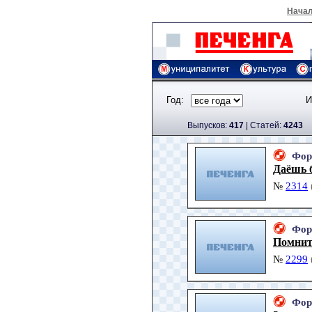
Нача
Год:
И
Выпусков:
417
|
Cтатей:
4243
Фор
Даёшь 
№
2314
Фор
Помните
№
2299
Фор