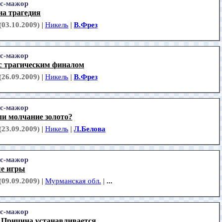
с-мажор
на трагедия
(03.10.2009)
|
Никель
|
В.Фрез
с-мажор
с трагическим финалом
(26.09.2009)
|
Никель
|
В.Фрез
с-мажор
ли молчание золото?
(23.09.2009)
|
Никель
|
Л.Белова
с-мажор
е игры
(09.09.2009)
|
Мурманская обл.
|
...
с-мажор
 Причина устанавливается