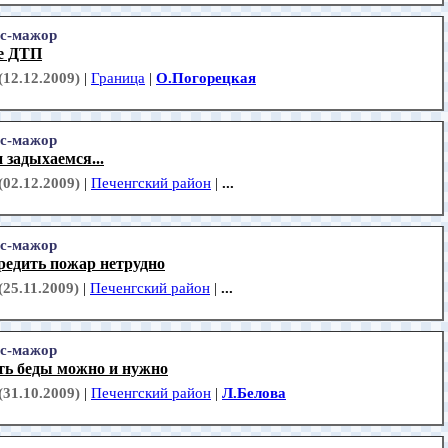
с-мажор
е ДТП
(12.12.2009)
|
Граница
|
О.Погорецкая
с-мажор
 задыхаемся...
(02.12.2009)
|
Печенгский район
|
...
с-мажор
редить пожар нетрудно
(25.11.2009)
|
Печенгский район
|
...
с-мажор
ть беды можно и нужно
(31.10.2009)
|
Печенгский район
|
Л.Белова