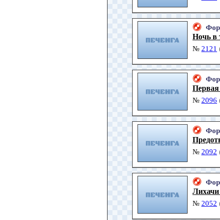
Фор
Ночь в 
№
2121
Фор
Первая 
№
2096
Фор
Предот
№
2092
Фор
Лихачи 
№
2052