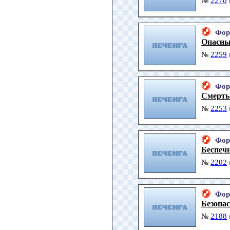
№
2270
Фор
Опасны
№
2259
Фор
Смерть 
№
2253
Фор
Беспечн
№
2202
Фор
Безопа
№
2188