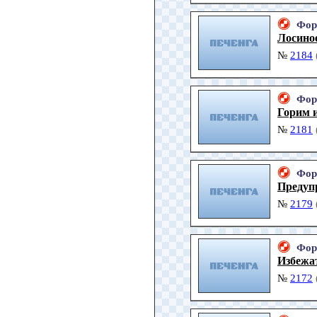
Фор
Лосино
№
2184
Фор
Горим и
№
2181
Фор
Предуп
№
2179
Фор
Избежа
№
2172