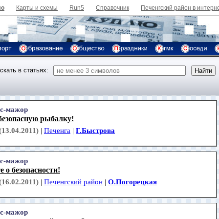
ло
Карты и схемы
Run5
Справочник
Печенгский район в интерн
скать в статьях:
с-мажор
безопасную рыбалку!
(13.04.2011)
|
Печенга
|
Г.Быстрова
с-мажор
 о безопасности!
(16.02.2011)
|
Печенгский район
|
О.Погорецкая
с-мажор