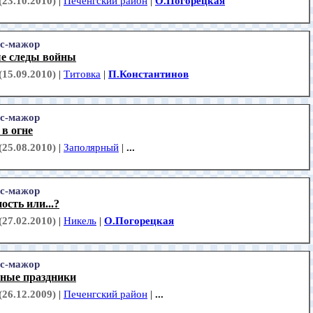
(23.10.2010)
|
Печенгский район
|
О.Погорецкая
с-мажор
е следы войны
(15.09.2010)
|
Титовка
|
П.Константинов
с-мажор
в огне
(25.08.2010)
|
Заполярный
|
...
с-мажор
ость или...?
(27.02.2010)
|
Никель
|
О.Погорецкая
с-мажор
сные праздники
(26.12.2009)
|
Печенгский район
|
...