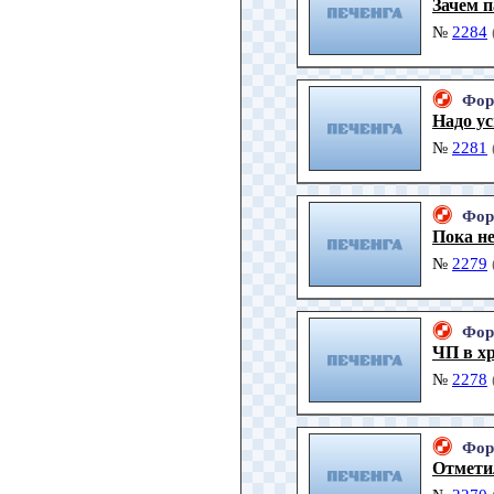
Зачем 
№
2284
Фор
Надо у
№
2281
Фор
Пока н
№
2279
Фор
ЧП в х
№
2278
Фор
Отмети