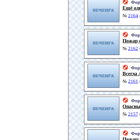
Фор
Ещё од
№
2164
Фор
Пожар 
№
2162
Фор
Всегда 
№
2161
Фор
Опасны
№
2157
Фор
Пожар: