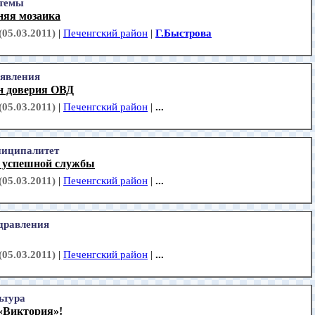
 темы
няя мозаика
(05.03.2011)
|
Печенгский район
|
Г.Быстрова
явления
н доверия ОВД
(05.03.2011)
|
Печенгский район
|
...
иципалитет
я успешной службы
(05.03.2011)
|
Печенгский район
|
...
дравления
(05.03.2011)
|
Печенгский район
|
...
ьтура
 «Виктория»!