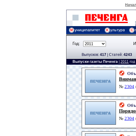
Нача
Год:
И
Выпусков:
417
|
Cтатей:
4243
Выпуски газеты Печенга
|
2011
год
Объ
Вниман
№
2304
Объ
Порядок
№
2304