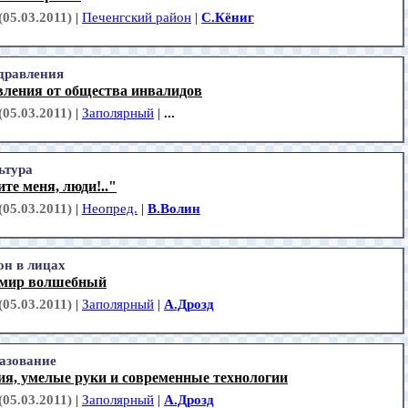
(05.03.2011)
|
Печенгский район
|
С.Кёниг
дравления
вления от общества инвалидов
(05.03.2011)
|
Заполярный
|
...
ьтура
те меня, люди!.."
(05.03.2011)
|
Неопред.
|
В.Волин
он в лицах
 мир волшебный
(05.03.2011)
|
Заполярный
|
А.Дрозд
азование
ия, умелые руки и современные технологии
(05.03.2011)
|
Заполярный
|
А.Дрозд