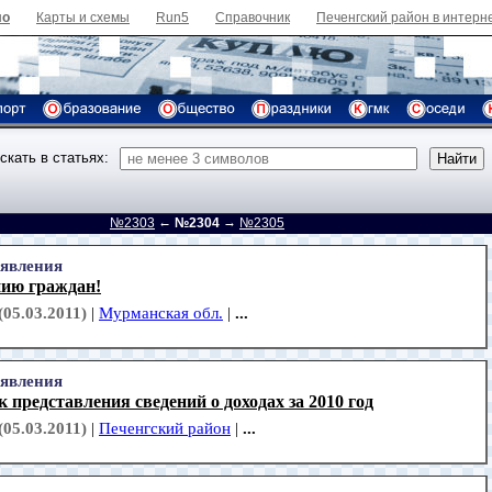
ло
Карты и схемы
Run5
Справочник
Печенгский район в интерн
скать в статьях:
←
→
№2303
№2304
№2305
явления
ию граждан!
(05.03.2011)
|
Мурманская обл.
|
...
явления
 представления сведений о доходах за 2010 год
(05.03.2011)
|
Печенгский район
|
...