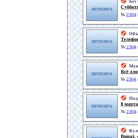
Без
Суббот
№
2304
Объ
Телефо
№
2304
Мун
Всё дл
№
2304
Поз
8 марта
№
2304
Кул
Виват,