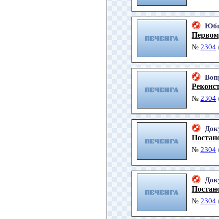
Юби
Первому
№
2304
Воп
Реконс
№
2304
Док
Постан
№
2304
Док
Постан
№
2304