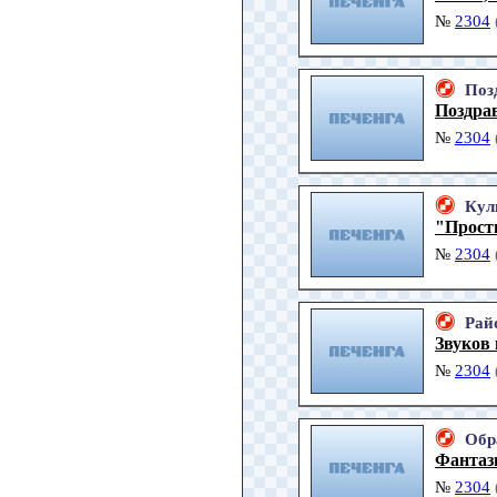
№
2304
Поз
Поздра
№
2304
Кул
"Прости
№
2304
Рай
Звуков
№
2304
Обр
Фантаз
№
2304