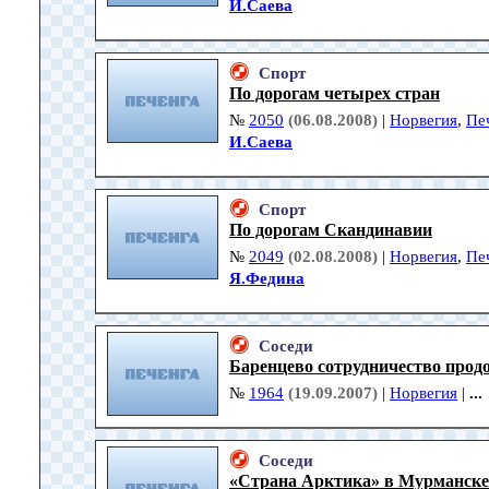
И.Саева
Спорт
По дорогам четырех стран
№
2050
(06.08.2008)
|
Норвегия
,
Пе
И.Саева
Спорт
По дорогам Скандинавии
№
2049
(02.08.2008)
|
Норвегия
,
Пе
Я.Федина
Соседи
Баренцево сотрудничество прод
№
1964
(19.09.2007)
|
Норвегия
|
...
Соседи
«Страна Арктика» в Мурманске