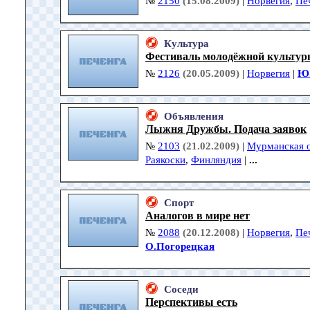
№
2150
(15.08.2009)
|
Норвегия
,
Пе
Культура
Фестиваль молодёжной культу
№
2126
(20.05.2009)
|
Норвегия
|
Ю.
Объявления
Лыжня Дружбы. Подача заявок
№
2103
(21.02.2009)
|
Мурманская о
Раякоски
,
Финляндия
|
...
Спорт
Аналогов в мире нет
№
2088
(20.12.2008)
|
Норвегия
,
Пе
О.Погорецкая
Соседи
Перспективы есть