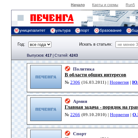
Начало
Карты и схемы
Run5
Год:
Искать в статьях:
Выпусков:
417
|
Cтатей:
4243
Политика
В области общих интересов
№
2306
(16.03.2011)
|
Норвегия
|
Ю.
Армия
Главная задача - порядок на гра
№
2266
(09.10.2010)
|
Норвегия
|
О.
Спорт