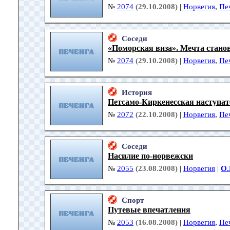
№
2074
(29.10.2008)
|
Норвегия
,
Пе
Соседи
«Поморская виза». Мечта стано
№
2074
(29.10.2008)
|
Норвегия
,
Пе
История
Петсамо-Киркенесская наступат
№
2072
(22.10.2008)
|
Норвегия
,
Пе
Соседи
Насилие по-норвежски
№
2055
(23.08.2008)
|
Норвегия
|
О.
Спорт
Путевые впечатления
№
2053
(16.08.2008)
|
Норвегия
,
Пе