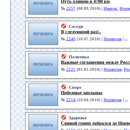
Путь длиною в 4700 км
№
2257
(08.09.2010)
|
Никель
,
Норв
Соседи
В следующий раз!..
№
2240
(10.07.2010)
|
Норвегия
|
...
Политика
Важные соглашения между Росс
№
2221
(05.05.2010)
|
Норвегия
,
Ро
Спорт
Победные заплывы
№
2214
(10.04.2010)
|
Норвегия
|
...
Здоровье
Свиной грипп добрался до Норв