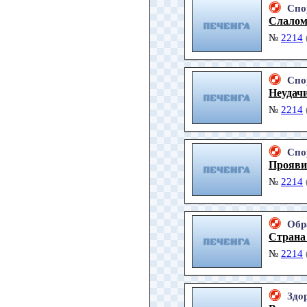
Спо
Слалом
№
2214
Спо
Неудач
№
2214
Спо
Прояви
№
2214
Обр
Страна 
№
2214
Здо