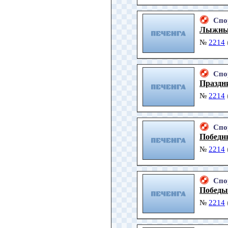
Спо
Лыжны
№
2214
Спо
Праздн
№
2214
Спо
Победн
№
2214
Спо
Победы 
№
2214