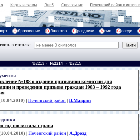
ло
Карты и схемы
Run5
Справочник
Печенгский район в интерн
скать в статьях:
←
→
д
№2213
№2214
№2215
ументы
овление №188 о оздании призывной комиссии для
ации и проведения призыва граждан 1983 – 1992 года
ия
(10.04.2010)
|
Печенгский район
|
В.Маврин
здники
ю год посвятила страна
(10.04.2010)
|
Печенгский район
|
А.Дрозд