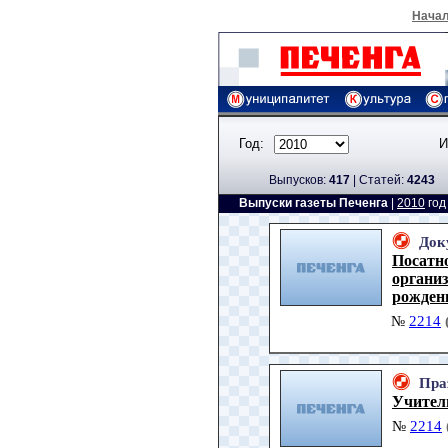
Нача
Год:
И
Выпусков:
417
|
Cтатей:
4243
Выпуски газеты Печенга
|
2010
го
Док
Посатн
организ
рожден
№
2214
Пра
Учител
№
2214