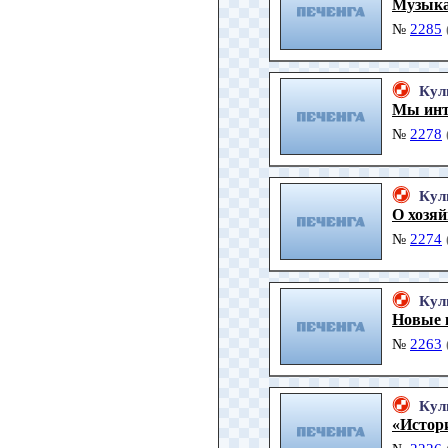
Музыка
№
2285
Кул
Мы инт
№
2278
Кул
О хозяй
№
2274
Кул
Новые 
№
2263
Кул
«Истори