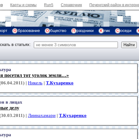
ло
Карты и схемы
Run5
Справочник
Печенгский район в интерн
скать в статьях:
ьтура
я посетил тот уголок земли…»
(06.04.2011)
|
Никель
|
Т.Кухаренко
он в лицах
ные делу
(30.03.2011)
|
Лиинахамари
|
Т.Кухаренко
ьтура