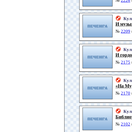
№
2226
Кул
И музы
№
2209
Кул
И гордо
№
2175
Кул
«На Му
№
2170
Кул
Библио
№
2102