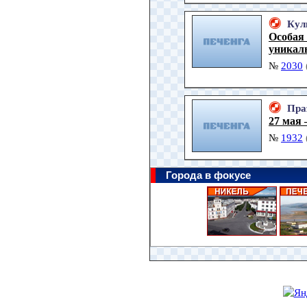
Кул
Особая 
уникаль
№
2030
Пра
27 мая
№
1932
Города в фокусе