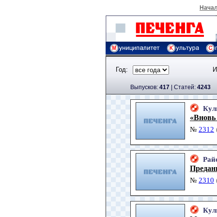
Нача
Год:
И
Выпусков:
417
|
Cтатей:
4243
Кул
«Вновь 
№
2312
Рай
Предан
№
2310
Кул