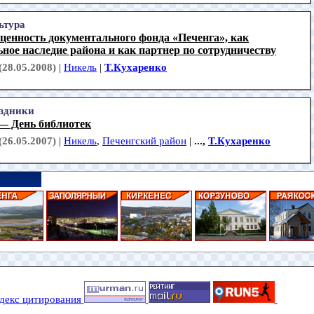
ьтура
ценность документального фонда «Печенга», как
ное наследие района и как партнер по сотрудничеству
(28.05.2008)
|
Никель
|
Т.Кухаренко
здники
 — День библиотек
(26.05.2007)
|
Никель
,
Печенгский район
|
...,
Т.Кухаренко