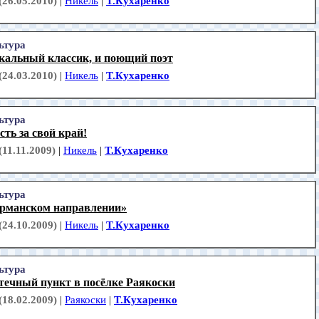
(26.05.2010)
|
Никель
|
Т.Кухаренко
ьтура
кальный классик, и поющий поэт
(24.03.2010)
|
Никель
|
Т.Кухаренко
ьтура
сть за свой край!
(11.11.2009)
|
Никель
|
Т.Кухаренко
ьтура
рманском направлении»
(24.10.2009)
|
Никель
|
Т.Кухаренко
ьтура
течный пункт в посёлке Раякоски
(18.02.2009)
|
Раякоски
|
Т.Кухаренко