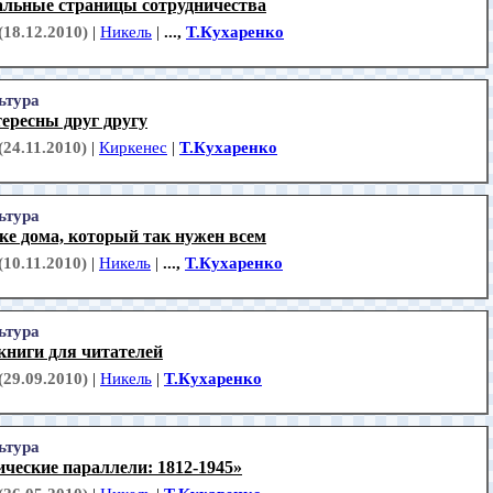
льные страницы сотрудничества
(18.12.2010)
|
Никель
|
...,
Т.Кухаренко
ьтура
ересны друг другу
(24.11.2010)
|
Киркенес
|
Т.Кухаренко
ьтура
ке дома, который так нужен всем
(10.11.2010)
|
Никель
|
...,
Т.Кухаренко
ьтура
книги для читателей
(29.09.2010)
|
Никель
|
Т.Кухаренко
ьтура
ческие параллели: 1812-1945»