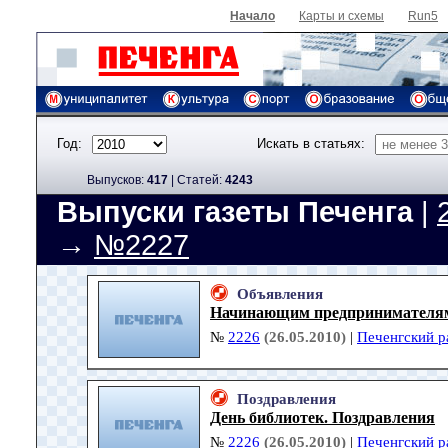
Начало
Карты и схемы
Run5
Год:
Искать в статьях:
Выпусков:
417
|
Cтатей:
4243
Выпуски газеты Печенга
|
→
№2227
Объявления
Начинающим предпринимателя
№
2226
(26.05.2010)
|
Печенгский р
Поздравления
День библиотек. Поздравления
№
2226
(26.05.2010)
|
Печенгский р