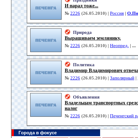
Праздники
И парад тоже...
№
2226
(26.05.2010)
|
Россия
|
О.По
Природа
Выращиваем землянику.
№
2226
(26.05.2010)
|
Неопред.
|
...
Политика
Владимир Владимирович отвеча
№
2226
(26.05.2010)
|
Заполярный
|
Объявления
Владельцам транспортных сред
налог
№
2226
(26.05.2010)
|
Печенгский р
Города в фокусе