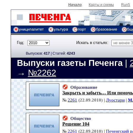
Начало
Карты и схемы
Run5
Год:
Искать в статьях:
Выпусков:
417
|
Cтатей:
4243
Выпуски газеты Печенга
|
→
№2262
Образование
Закрыть и забыть… Или помочь
№
2261
(22.09.2010)
|
Луостари
|
М
Общество
Решение 104
№
2261
(22.09.2010)
|
Печенгский р