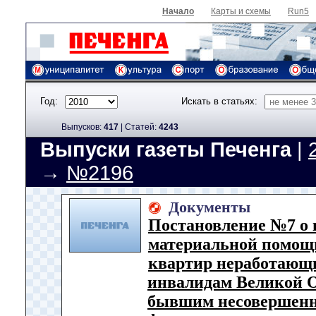
Начало
Карты и схемы
Run5
Год:
Искать в статьях:
Выпусков:
417
|
Cтатей:
4243
Выпуски газеты Печенга
|
→
№2196
Документы
Постановление №7 о
материальной помощ
квартир неработающ
инвалидам Великой О
бывшим несовершенн