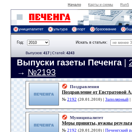
Начало
Карты и схемы
Run5
Год:
Искать в статьях:
Выпусков:
417
|
Cтатей:
4243
Выпуски газеты Печенга
|
→
№2193
Поздравления
Поздравление от Евстратовой 
№
2192
(20.01.2010)
|
Заполярный
|
Муниципалитет
Меры приняты, нужны результ
№
2192
(20.01.2010)
|
Печенгский р