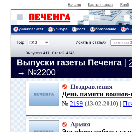
Начало
Карты и схемы
Run5
Год:
Искать в статьях:
Выпусков:
417
|
Cтатей:
4243
Выпуски газеты Печенга
|
→
№2200
Поздравления
День памяти воинов-
№
2199
(13.02.2010)
|
Пе
Армия
Эстафета победы ста