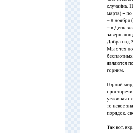
случайна. Н
марта) – по
– 8 ноября 
– в День во
завершающа
Добра над З
Мы с тех по
бесплотных 
являются п
горним.
Горний мир,
просторечи
условная сх
то некое зн
порядок, св
Так вот, вк