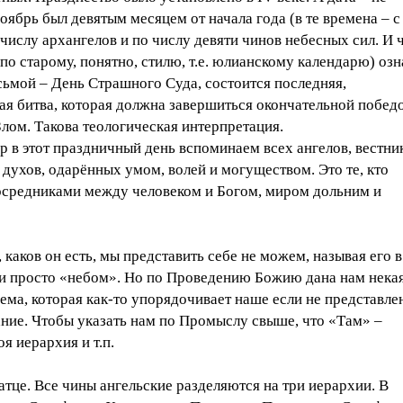
оябрь был девятым месяцем от начала года (в те времена – с
 числу архангелов и по числу девяти чинов небесных сил. И 
(по старому, понятно, стилю, т.е. юлианскому календарю) озн
сьмой – День Страшного Суда, состоится последняя,
я битва, которая должна завершиться окончательной побед
лом. Такова теологическая интерпретация.
р в этот праздничный день вспоминаем всех ангелов, вестни
духов, одарённых умом, волей и могуществом. Это те, кто
осредниками между человеком и Богом, миром дольним и
 каков он есть, мы представить себе не можем, называя его в
и просто «небом». Но по Проведению Божию дана нам нека
ема, которая как-то упорядочивает наше если не представле
ание. Чтобы указать нам по Промыслу свыше, что «Там» –
оя иерархия и т.п.
ратце. Все чины ангельские разделяются на три иерархии. В