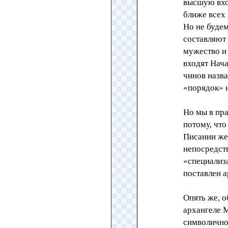
высшую вхо
ближе всех 
Но не буде
составляют 
мужество и
входят Нача
чинов назва
«порядок» н
Но мы в пр
потому, чт
Писании же 
непосредств
«специализ
поставлен 
Опять же, о
архангеле М
символично