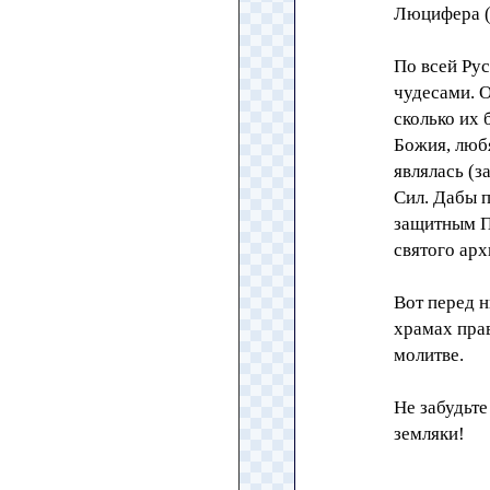
Люцифера (
По всей Ру
чудесами. О
сколько их 
Божия, люб
являлась (з
Сил. Дабы 
защитным П
святого арх
Вот перед н
храмах пра
молитве.
Не забудьте
земляки!