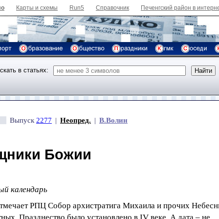
ло
Карты и схемы
Run5
Справочник
Печенгский район в интерн
скать в статьях:
Выпуск
2277
|
Неопред.
|
В.Волин
щники Божии
ый календарь
отмечает РПЦ Собор архистратига Михаила и прочих Небес
ных. Празднество было установлено в IV веке. А дата – не