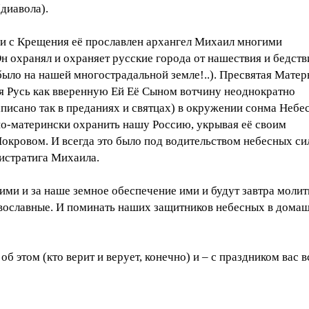
диавола).
си с Крещения её прославлен архангел Михаил многими
н охранял и охраняет русские города от нашествия и бедств
было на нашей многострадальной земле!..). Пресвятая Матер
я Русь как вверенную Ей Её Сыном вотчину неоднократно
аписано так в преданиях и святцах) в окружении сонма Небе
по-матерински охранить нашу Россию, укрывая её своим
окровом. И всегда это было под водительством небесных си
истратига Михаила.
ими и за наше земное обеспечение ими и будут завтра молит
вославные. И поминать наших защитников небесных в дома
 об этом (кто верит и верует, конечно) и – с праздником вас в