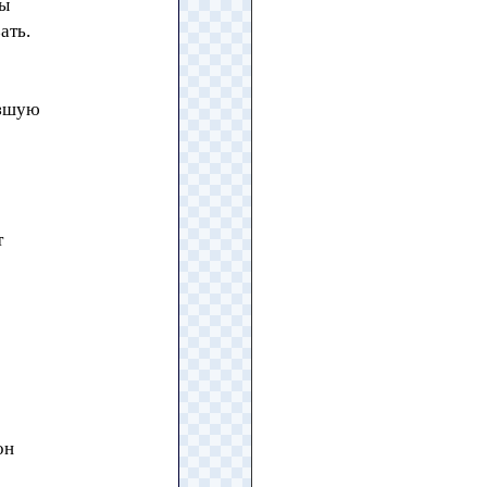
мы
ать.
изшую
т
он