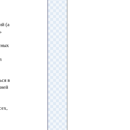
ий (а
ь
сных
л
ься в
шней
сех,