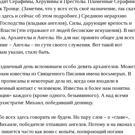
дят Серафимы, Херувимы и Престолы. Пламенные Серафи
к Троице. (Заметим, что у всех есть своё назначение, так сказ
м здесь и сейчас об этом подробнее.) Среднюю иерархию
Господства (владыки ангелов), Силы, дарующие крепость и
 Власти (эти отражают от людей бесовские искушения). В н
ла, Архангелы и Ангелы. Но для нас принято общее для всех
ние – Ангелы – по сути своего служения. Вот такой вот
ам указан, стало быть.
аздничный день вспоминаем особо девять архангелов. Може
о нам известны из Священного Писания имена восьмерых. В
прописаны и некоторые дела их, когда они входили в
енный контакт с человеком. Известна и более нам понятна
ация» каждого (кроме одного, безымянного). А над всеми
архистратиг Михаил, победивший денницу.
бо всех здесь говорить не будем. Но пару слов – о «главе»,
ихаиле, победителе отпавших ангелов. Потому и на иконах 
 пишется часто как воин с копьём, попирающий ногами