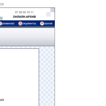
ете
ных