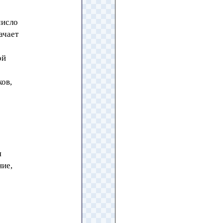
число
ачает
ой
ков,
я
ние,