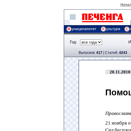
Нача
Год:
И
Выпусков:
417
|
Cтатей:
4243
20.11.2010
Помо
Православн
21 ноября 
Сил бесплот