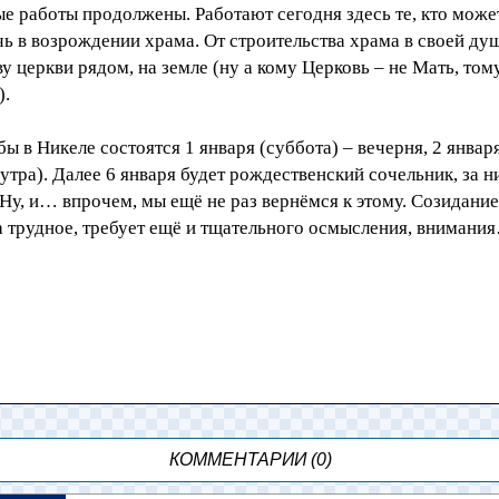
е работы продолжены. Работают сегодня здесь те, кто може
ь в возрождении храма. От строительства храма в своей душ
у церкви рядом, на земле (ну а кому Церковь – не Мать, том
).
ы в Никеле состоятся 1 января (суббота) – вечерня, 2 январ
 утра). Далее 6 января будет рождественский сочельник, за н
Ну, и… впрочем, мы ещё не раз вернёмся к этому. Созидание
а трудное, требует ещё и тщательного осмысления, внимани
КОММЕНТАРИИ (0)