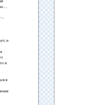
ый
ько…
г –
ет, и
 в
ет
го и
тался
ления