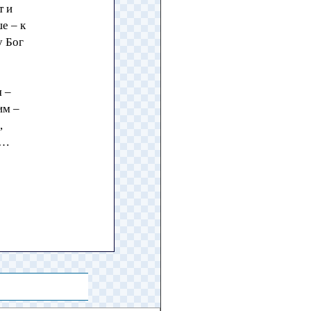
т и
е – к
у Бог
я –
им –
,
я…