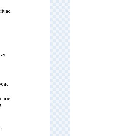
ейчас
вых
роде
енной
В
ны