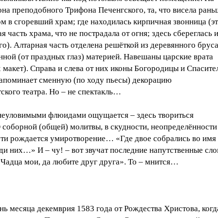
она преподобного Трифона Печенгского, та, что висела рань
м в сгоревший храм; где находилась кирпичная звонница (э
я часть храма, что не пострадала от огня; здесь сбереглась 
го). Алтарная часть отделена решёткой из деревянного бруса
ной (от праздных глаз) материей. Навешаны царские врата
х макет). Справа и слева от них иконы Богородицы и Спасите
напоминает сменную (по ходу пьесы) декорацию
ского театра. Но – не спектакль…
неуловимыми флюидами ощущается – здесь твориться
оборной (общей) молитвы, в скудности, неопределённости
ти рождается умиротворение… «Где двое собрались во имя
ди них…» И – чу! – вот звучат последние напутственные сло
«Чадца мои, да любите друг друга». То – мнится…
нь месяца декемврия 1583 года от Рождества Христова, когд