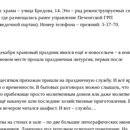
 храма – улица Бредова, 14. Это – ряд реконструируемых с
 где размещалась ранее управление Печенгской ГРП
ведочной партии). Номер телефона – прежний: 3-37-70.
декабря храмовый праздник явился ещё и новосельем – в но
 новом месте прошла праздничная литургия, первая после
 десятков прихожан пришли на праздничную службу. И всё в
о о временности. В бытовых разговорах можно слышать, что
то прибежище просто молитвенным домом или даже молитв
Ещё накануне шли последние хозяйственные приготовления. 
к вечером читался акафист. И вот – служба…
ева на стенах в зале – по две большие литографических ико
вижников. Лампочка под потолком освещает помещение. На