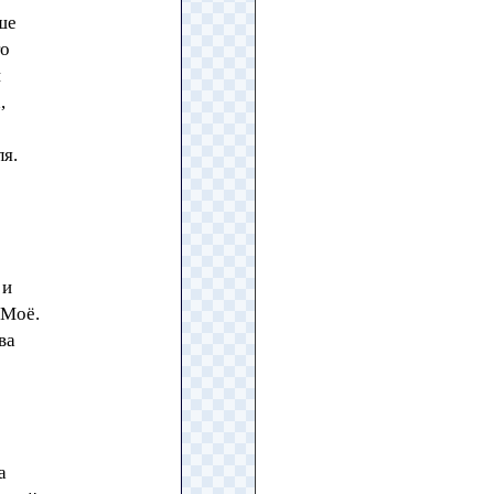
ше
то
и
,
ля.
 и
 Моё.
ва
а