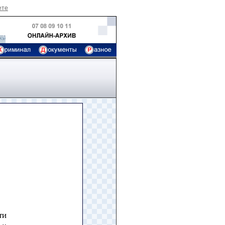
ете
ти