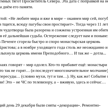
емных тягот Просветитель Севера. Эта дата с поправкой на 
ла днём его памяти.
той: «Не любите мира и яже в мире – окаянен мир сей, погу
тщится, всюду пагубы свои простирает». Тогда через 11 лет
и чудотворца была разорена и сожжена устроенная им обите
я её дальнейшая судьба. Остережение следует нам и поныне:
в Печенге сгорела быстро и споро монастырская церковь
ристова; а в ноябре уходящего года столь же неожиданно и
лыхнула церковь имени Преподобного… И так же – дотла...
чаях говорят – мир одолел. Кто-то прибавит ещё: монастыри
о так не горят… (и последует многозначительное молчание)
пересуды… (словно мухи, тут и там…). Ну, как же! Событие 
и! Это – не ЧС по телевизору, а – вживую, здесь и сейчас…
ий день 29 декабря были сняты «декорации». Ремонтно-