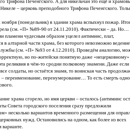
го Трифона Печенгского. А для никельчан это ещё и храмов
в Никеле – церковь преподобного Трифона Печенгского. Тол
 ноября (понедельник) в здании храма вспыхнул пожар. Ито
рела (см. «П» №89-90 от 24.11.2010). Фактически – да. Но…
ии пламени чудесным образом уцелел антиминс, плат,
 в алтарной части храма, без которого невозможно ведение
лужбы (см. «П» №93 от 4.12.2010). Проведём аналогию, мож
корректную, но по-житейски понятную даже «нецерковному»
эта реликвия в чём-то сродни полковому знамени. Даже если
все солдаты, но остаётся знамя, то воинская часть продолжа
е – переименование, перенумерование… То есть смерть одно
ового.
ание храма сгорело, но имя церкви – осталось (антиминс ос
аты Совета городского поселения сразу предложили
ам» несколько вариантов временного размещения для оправ
ерковных нужд. Остановились на одном, как более из всех
 варианте.