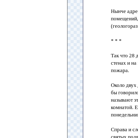
Нынче адрес
помещений,
(геологораз
* * *
Так что 28 
стенах и на
пожара.
Около двух
бы говорил
называют э
комнатой. 
понедельни
Справа и сл
святых под