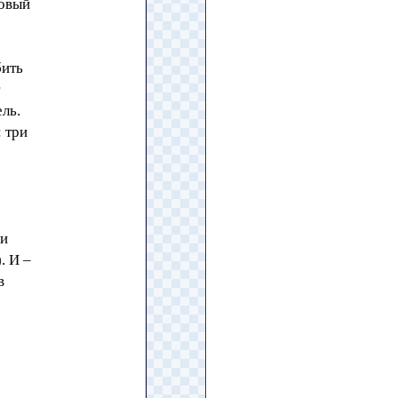
новый
бить
ль.
 три
 и
. И –
в