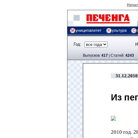
Нача
Год:
И
Выпусков:
417
|
Cтатей:
4243
31.12.2010
Из пе
2010 год. 2