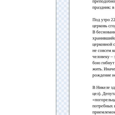
преподобно
праздник: 
Под утро 22
церковь сго
В беснован
хранившийся
церковной с
не совсем 
человеку – 
бою гибнут 
жить. Инач
рождение н
В Никеле зд
цел). Депут
«погорельц
потребных ц
приемлемом