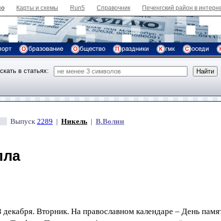
ло
Карты и схемы
Run5
Справочник
Печенгский район в интерн
скать в статьях:
Выпуск
2289
|
Никель
|
В.Волин
пла
8 декабря. Вторник. На православном календаре – День памя