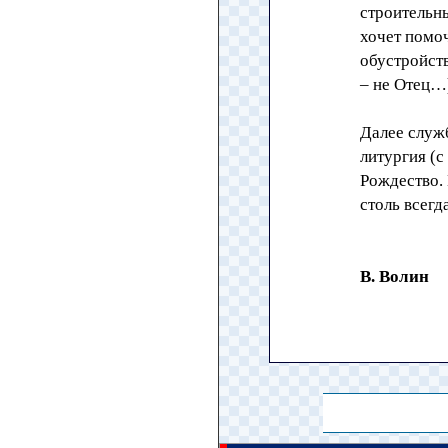
строительны
хочет помоч
обустройств
– не Отец…
Далее служб
литургия (с
Рождество. 
столь всегд
В. Волин