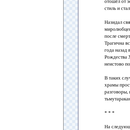
отошёл от з
стиль и ста
Назидал свя
миролюбцев 
после смерт
Трагична вс
года назад 
Рождества Х
неистово по
В таких слу
храмы прост
разговоры, 
тьмутаракан
* * *
На следующ