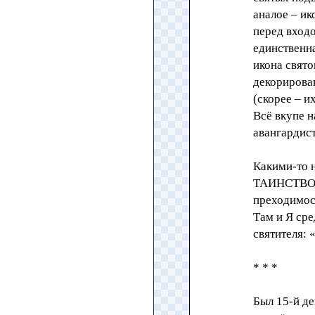
аналое – ик
перед входо
единственна
икона свято
декорирован
(скорее – и
Всё вкупе 
авангардист
Какими-то 
ТАИНСТВО с
преходимос
Там и Я сре
святителя: 
* * *
Был 15-й де