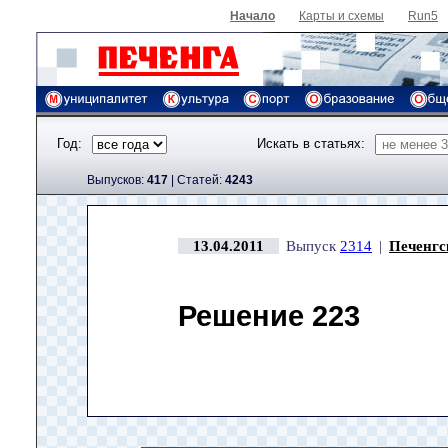
Начало
Карты и схемы
Run5
Год:
Искать в статьях:
Выпусков:
417
|
Cтатей:
4243
13.04.2011
Выпуск
2314
|
Печенгс
Решение 223