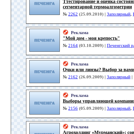
Ттестирование и оценка состоя
сегментарной термоалгометрии
№
2262
(25.09.2010)
|
Заполярный
,
Реклама
"Мой дом - моя крепость"
№
2164
(03.10.2009)
|
Печенгский р
Реклама
Очки или линзы? Выбор за вам
№
2162
(26.09.2009)
|
Заполярный
|
Реклама
Выборы управляющей компании
№
2156
(05.09.2009)
|
Заполярный
,
Реклама
Агрохолдинг «Мурманский»: сов