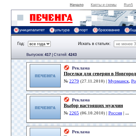
Начало
Карты и схемы
Run5
Год:
Искать в статьях:
Выпусков:
417
|
Cтатей:
4243
Реклама
Поселки для северян в Новгород
№
2279
(27.11.2010)
|
Мурманск
,
Ро
Реклама
Выбор настоящих мужчин
№
2265
(06.10.2010)
|
Россия
|
...
Реклама