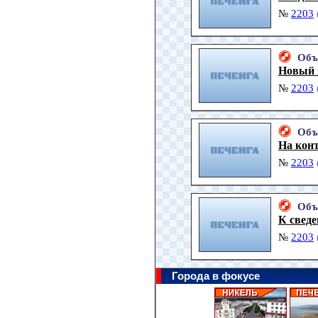
№
2203
Объ
Новый 
№
2203
Объ
На кон
№
2203
Объ
К сведе
№
2203
Города в фокусе