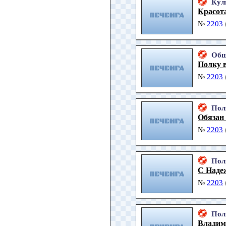
Кул
Красот
№
2203
Общ
Полку 
№
2203
Пол
Обязан
№
2203
Пол
С Надеж
№
2203
Пол
Владим