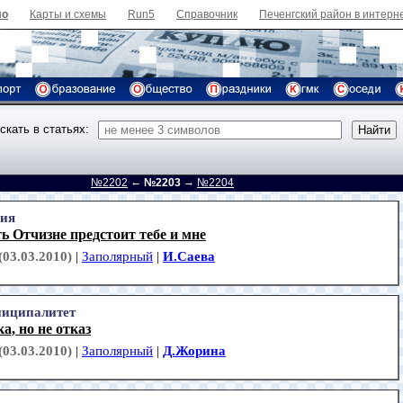
ло
Карты и схемы
Run5
Справочник
Печенгский район в интерн
скать в статьях:
←
→
д
№2202
№2203
№2204
ия
 Отчизне предстоит тебе и мне
(03.03.2010)
|
Заполярный
|
И.Саева
иципалитет
а, но не отказ
(03.03.2010)
|
Заполярный
|
Д.Жорина