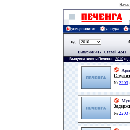
Нача
Год:
И
Выпусков:
417
|
Cтатей:
4243
Выпуски газеты Печенга
|
2010
го
Арм
Служить
№
2203
Мун
Задержк
№
2203