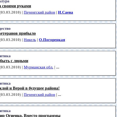
ьтура
а своими руками
(03.03.2010)
|
Печенгский район
|
И.Саева
ество
ветеранов прибыло
(03.03.2010)
|
Никель
|
О.Погорецкая
итика
 быть с людьми
(03.03.2010)
|
Мурманская обл.
|
...
итика
дой и Верой в будущее района!
(03.03.2010)
|
Печенгский район
|
...
итика
ир Огиенко. Вместо программы