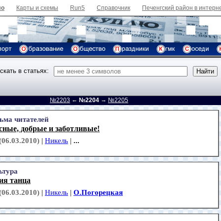
ло
Карты и схемы
Run5
Справочник
Печенгский район в интерн
скать в статьях:
←
→
д
№2203
№2204
№2205
ьма читателей
сные, добрые и заботливые!
(06.03.2010)
|
Никель
|
...
ьтура
ия танца
(06.03.2010)
|
Никель
|
О.Погорецкая