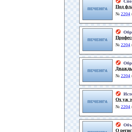
Спо
Под фла
№
2204
Обр
Профес
№
2204
Обр
Дважды
№
2204
Ист
Ох уж 
№
2204
Объ
О регис