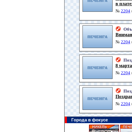
в плат
№
2204
Объ
Вниман
№
2204
Поз
8 марта
№
2204
Поз
Поздра
№
2204
Города в фокусе