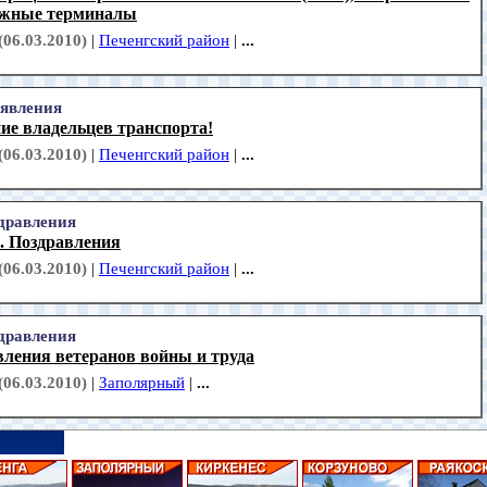
ежные терминалы
(06.03.2010)
|
Печенгский район
|
...
явления
ие владельцев транспорта!
(06.03.2010)
|
Печенгский район
|
...
дравления
. Поздравления
(06.03.2010)
|
Печенгский район
|
...
дравления
вления ветеранов войны и труда
(06.03.2010)
|
Заполярный
|
...