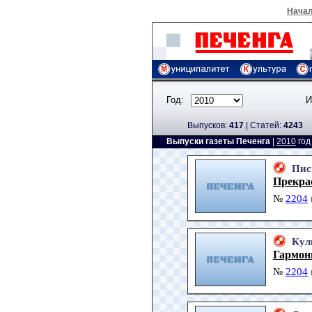
Нача
Год:
И
Выпусков:
417
|
Cтатей:
4243
Выпуски газеты Печенга
|
2010
го
Пис
Прекра
№
2204
Кул
Гармон
№
2204