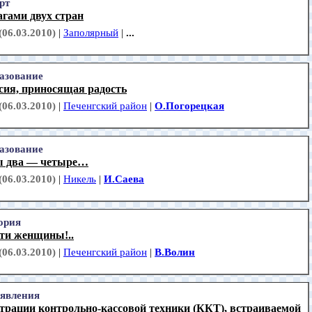
рт
гами двух стран
(06.03.2010)
|
Заполярный
|
...
азование
сия, приносящая радость
(06.03.2010)
|
Печенгский район
|
О.Погорецкая
азование
 два — четыре…
(06.03.2010)
|
Никель
|
И.Саева
ория
эти женщины!..
(06.03.2010)
|
Печенгский район
|
В.Волин
явления
трации контрольно-кассовой техники (ККТ), встраиваемой