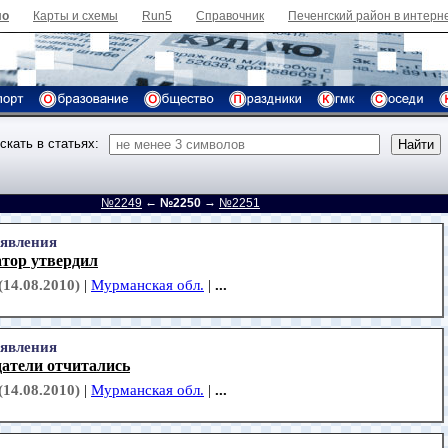
ло
Карты и схемы
Run5
Справочник
Печенгский район в интерн
скать в статьях:
←
→
д
№2249
№2250
№2251
явления
атор утвердил
(14.08.2010)
|
Мурманская обл.
|
...
явления
датели отчитались
(14.08.2010)
|
Мурманская обл.
|
...