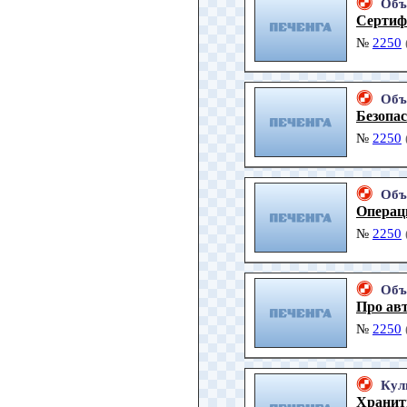
Объ
Сертиф
№
2250
Объ
Безопас
№
2250
Объ
Операц
№
2250
Объ
Про ав
№
2250
Кул
Хранит