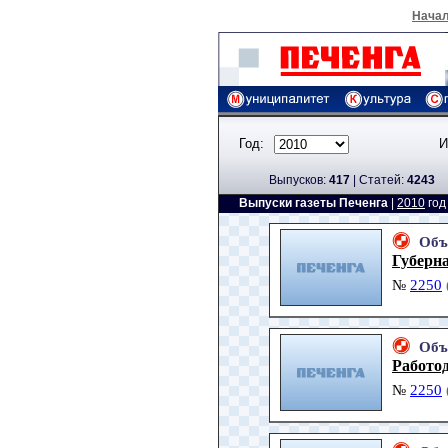
Нача
Год:
И
Выпусков:
417
|
Cтатей:
4243
Выпуски газеты Печенга
|
2010
го
Объ
Губерн
№
2250
Объ
Работо
№
2250