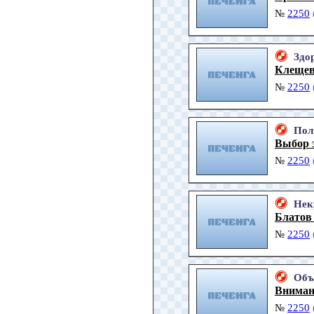
№
2250
Здо
Клещев
№
2250
Пол
Выбор 
№
2250
Нек
Блатов
№
2250
Объ
Вниман
№
2250