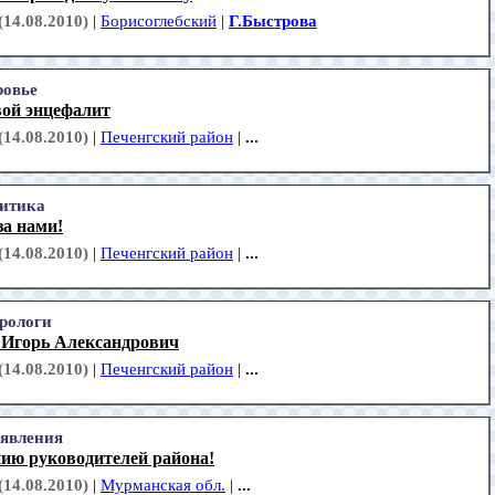
(14.08.2010)
|
Борисоглебский
|
Г.Быстрова
ровье
ой энцефалит
(14.08.2010)
|
Печенгский район
|
...
итика
за нами!
(14.08.2010)
|
Печенгский район
|
...
рологи
 Игорь Александрович
(14.08.2010)
|
Печенгский район
|
...
явления
ию руководителей района!
(14.08.2010)
|
Мурманская обл.
|
...