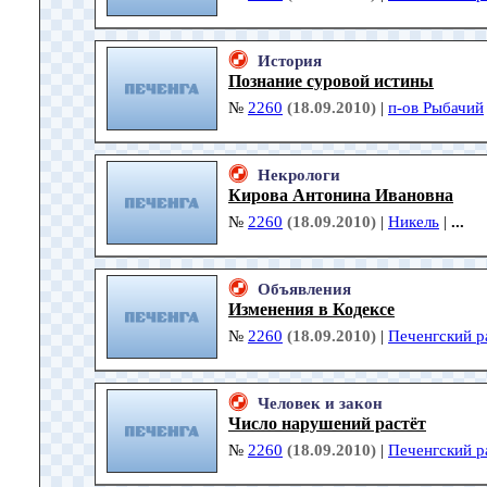
История
Познание суровой истины
№
2260
(18.09.2010)
|
п-ов Рыбачий
Некрологи
Кирова Антонина Ивановна
№
2260
(18.09.2010)
|
Никель
|
...
Объявления
Изменения в Кодексе
№
2260
(18.09.2010)
|
Печенгский р
Человек и закон
Число нарушений растёт
№
2260
(18.09.2010)
|
Печенгский р