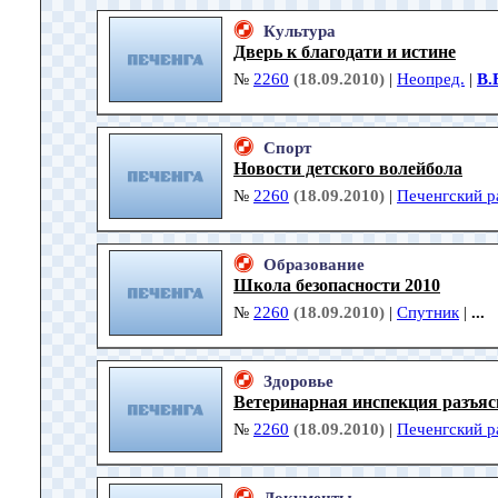
Культура
Дверь к благодати и истине
№
2260
(18.09.2010)
|
Неопред.
|
В.
Спорт
Новости детского волейбола
№
2260
(18.09.2010)
|
Печенгский р
Образование
Школа безопасности 2010
№
2260
(18.09.2010)
|
Спутник
|
...
Здоровье
Ветеринарная инспекция разъяс
№
2260
(18.09.2010)
|
Печенгский р