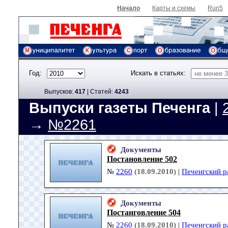
Начало
Карты и схемы
Run5
Год:
Искать в статьях:
Выпусков:
417
|
Cтатей:
4243
Выпуски газеты Печенга
|
→
№2261
Документы
Постановление 502
№
2260
(18.09.2010)
|
Печенгский р
Документы
Постанговление 504
№
2260
(18.09.2010)
|
Печенгский р