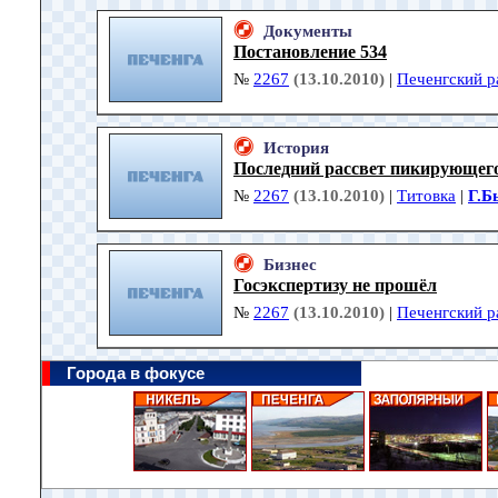
Документы
Постановление 534
№
2267
(13.10.2010)
|
Печенгский р
История
Последний рассвет пикирующег
№
2267
(13.10.2010)
|
Титовка
|
Г.Б
Бизнес
Госэкспертизу не прошёл
№
2267
(13.10.2010)
|
Печенгский р
Города в фокусе