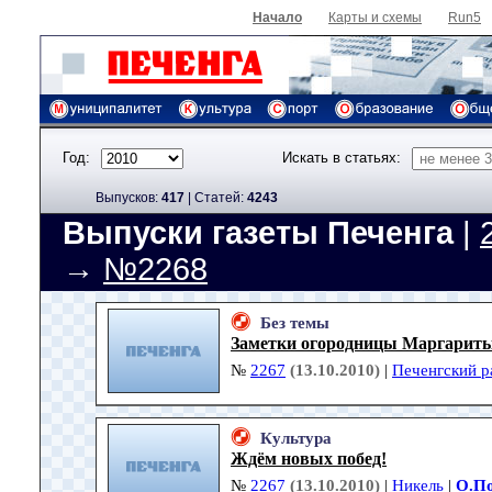
Начало
Карты и схемы
Run5
Год:
Искать в статьях:
Выпусков:
417
|
Cтатей:
4243
Выпуски газеты Печенга
|
→
№2268
Без темы
Заметки огородницы Маргарит
№
2267
(13.10.2010)
|
Печенгский р
Культура
Ждём новых побед!
№
2267
(13.10.2010)
|
Никель
|
О.П