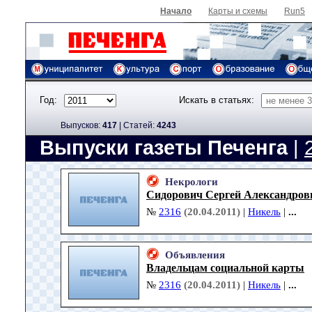
Начало
Карты и схемы
Run5
Год:
Искать в статьях:
Выпусков:
417
|
Cтатей:
4243
Выпуски газеты Печенга
|
Некрологи
Сидорович Сергей Александров
№
2316
(20.04.2011)
|
Никель
|
...
Объявления
Владельцам социальной карты
№
2316
(20.04.2011)
|
Никель
|
...