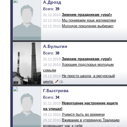
А.Дрозд
Всего:
39
Зимним праздникам «ура!»
31.12.2010
Мы понимаем язык математики
22.12.2010
Молодое поколение выбирает
22.12.2010
А.Булыгин
Всего:
38
Зимним праздникам «ура!»
31.12.2010
Хорошее подспорье молодым
18.12.2010
семьям
Не просто школа, а ресурсный
15.12.2010
центр
(
1
)
Г.Быстрова
Всего:
34
Новогоднее настроение ищите
31.12.2010
на улицах!
Учимся быть во времени
29.12.2010
Вживание в утерянную Традицию
25.12.2010
возвращает нас к себе