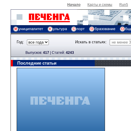
Начало
Карты и схемы
Run5
Год:
Искать в статьях:
Выпусков:
417
|
Cтатей:
4243
Последние статьи